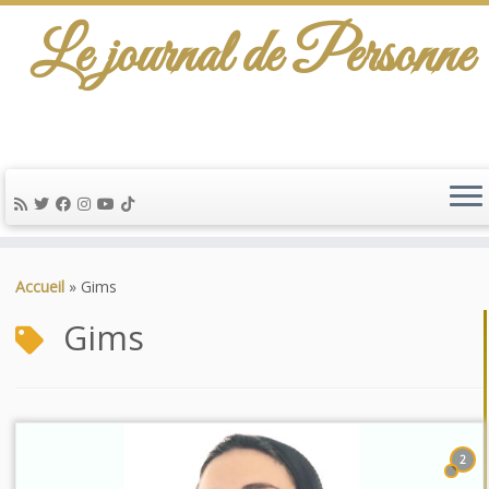
Le journal de Personne
Passer
au
Accueil
»
Gims
contenu
Gims
2