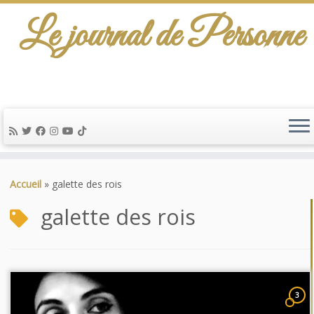
Le journal de Personne
Passer
au
Accueil
»
galette des rois
contenu
galette des rois
3