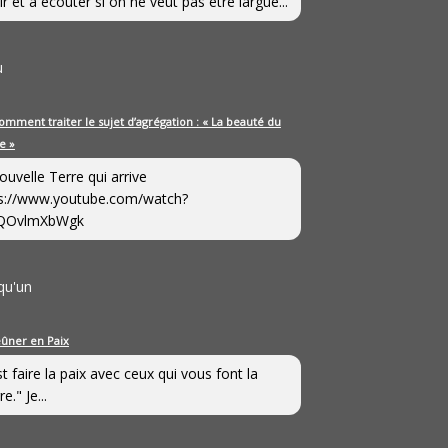
ir et à écouter si on ne veut pas être largué...
u
omment traiter le sujet d’agrégation : « La beauté du
e »
ouvelle Terre qui arrive
s://www.youtube.com/watch?
QOvlmXbWgk
qu'un
eûner en Paix
st faire la paix avec ceux qui vous font la
e." Je...