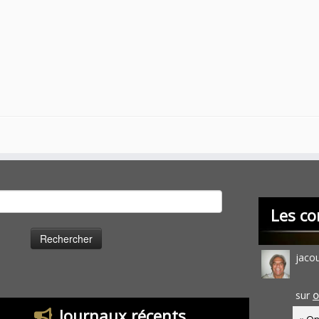
cher :
Les co
jaco
sur
O
Journaux récents