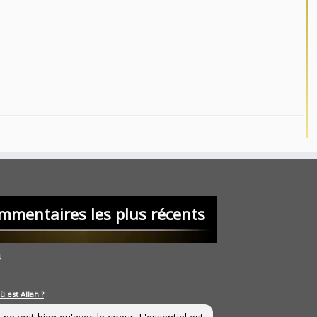
mmentaires les plus récents
u
ù est Allah ?