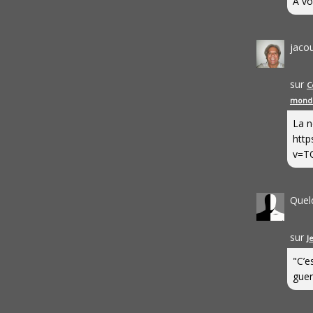
A vo
jaco
sur
C
mond
La n
http
v=T
Quel
sur
J
"C’e
guerr