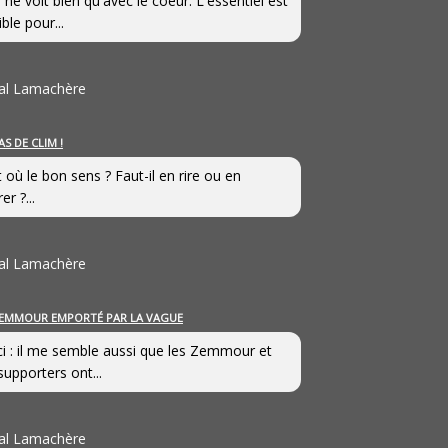
 ne voit bien qu'avec le coeur. L'essentiel est
ible pour...
al Lamachère
AS DE CLIM !
st où le bon sens ? Faut-il en rire ou en
er ?...
al Lamachère
EMMOUR EMPORTÉ PAR LA VAGUE
i : il me semble aussi que les Zemmour et
supporters ont...
al Lamachère