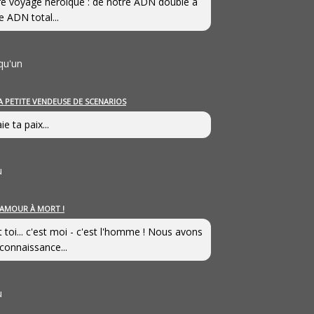
e voyage héroîque : de notre ADN double à
e ADN total...
qu'un
A PETITE VENDEUSE DE SCENARIOS
ie ta paix...
u
’AMOUR À MORT !
t toi... c'est moi - c'est l'homme ! Nous avons
connaissance...
u