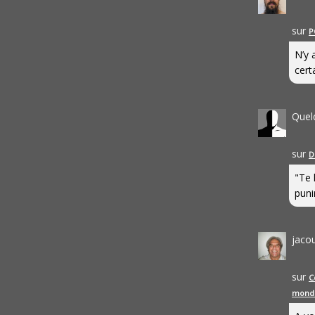
sur
P
N’y 
cert
Quel
sur
D
"Te 
punir
jaco
sur
C
mond