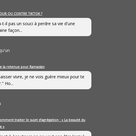
OUR OU CONTRE TIKTOK ?
a-t-il pas un souci à perdre sa vie d'une
aine façon...
qu'un
e la retenue pour Ramadan
laisser vivre, je ne vois guère mieux pour te
." Ho...
u
omment traiter le sujet d’agrégation : « La beauté du
e »