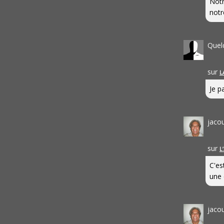
Notr
notr
Quel
sur
L
Je pa
jaco
sur
L
C'es
une 
jaco