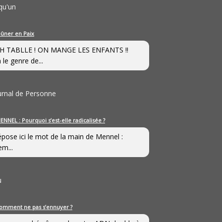
qu'un
eûner en Paix
H TABLLE ! ON MANGE LES ENFANTS !!
 le genre de...
ournal de Personne
ENNEL : Pourquoi s’est-elle radicalisée ?
épose ici le mot de la main de Mennel :
em...
u
omment ne pas s’ennuyer ?