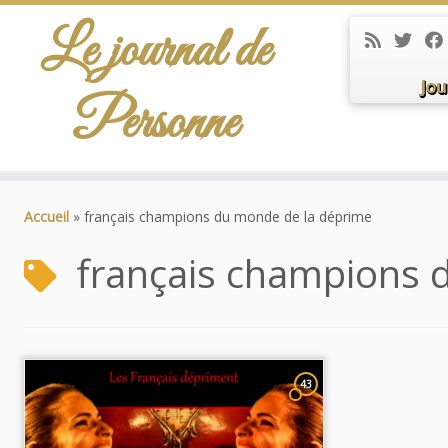
Le journal de
Jou
Personne
Passer
au
Accueil
»
français champions du monde de la déprime
contenu
français champions 
43