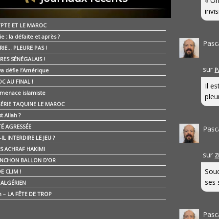
« On
invis
YPTE ET LE MAROC
ie : la défaite et après ?
Pasc
RIE… PLEURE PAS !
RES SÉNÉGALAIS !
sur
P
ya défie l’Amérique
C AU FINAL !
Il e
 menace islamiste
pleur
GÉRIE TAQUINE LE MAROC
t Allah ?
ÉTÉ AGRESSÉE
Pasc
IL INTERDIRE LE JEU ?
IS ACHRAF HAKIMI
sur
Z
NCHON BALLON D’OR
Souc
E CLIM !
ses 
É ALGÉRIEN
n – LA FÊTE DE TROP
Pasc