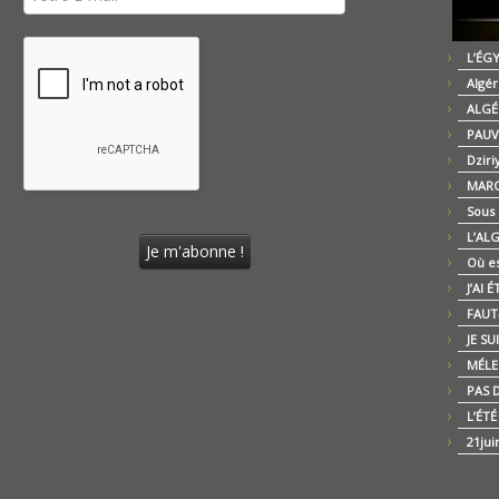
L’ÉG
Algér
ALGÉ
PAUV
Dziri
MARO
Sous
L’AL
Où es
J’AI 
FAUT-
JE SU
MÉLE
PAS D
L’ÉT
21jui