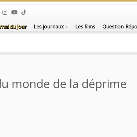
rnal du jour
Les journaux
Les films
Question-Rép
du monde de la déprime