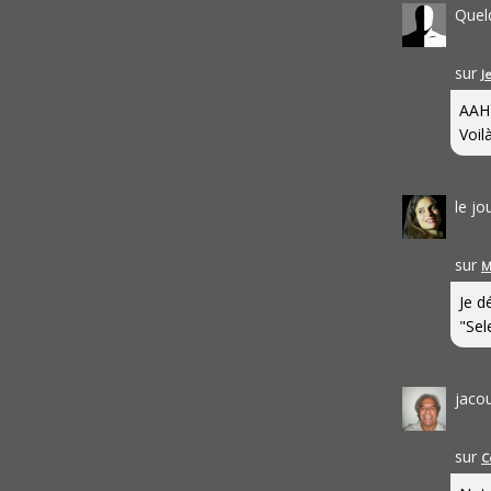
Quel
sur
J
AAH
Voilà
le j
sur
M
Je d
"Sel
jaco
sur
C