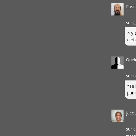
Pasc
sur
P
N’y 
cert
Quel
sur
D
"Te 
punir
jaco
sur
C
mond