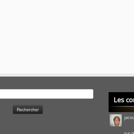
cher :
Les co
jaco
sur
O