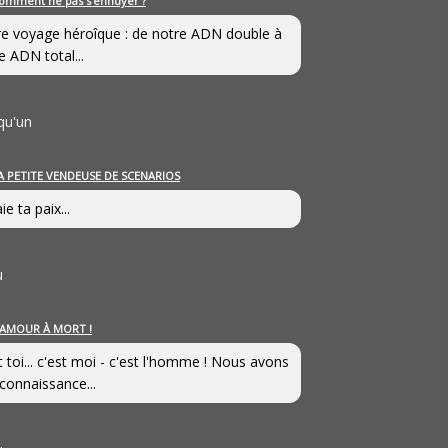
omment ne pas s’ennuyer ?
e voyage héroîque : de notre ADN double à
e ADN total...
qu'un
A PETITE VENDEUSE DE SCENARIOS
ie ta paix...
u
’AMOUR À MORT !
t toi... c'est moi - c'est l'homme ! Nous avons
connaissance...