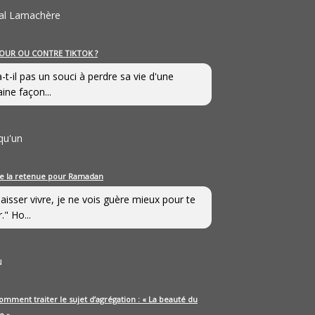
al Lamachère
OUR OU CONTRE TIKTOK ?
a-t-il pas un souci à perdre sa vie d'une
aine façon...
qu'un
e la retenue pour Ramadan
laisser vivre, je ne vois guère mieux pour te
." Ho...
u
omment traiter le sujet d’agrégation : « La beauté du
e »