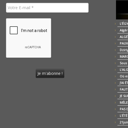
L’ÉG
Algér
ALGÉ
PAUV
Dziri
MARO
Sous
L’AL
Où es
J’AI 
FAUT-
JE SU
MÉLE
PAS D
L’ÉT
21jui