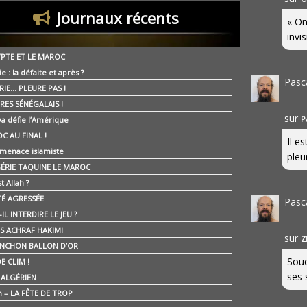
Journaux récents
« On
invis
YPTE ET LE MAROC
ie : la défaite et après ?
Pasc
RIE… PLEURE PAS !
RES SÉNÉGALAIS !
sur
P
ya défie l’Amérique
C AU FINAL !
Il e
 menace islamiste
pleur
GÉRIE TAQUINE LE MAROC
t Allah ?
ÉTÉ AGRESSÉE
Pasc
IL INTERDIRE LE JEU ?
IS ACHRAF HAKIMI
sur
Z
NCHON BALLON D’OR
Souc
E CLIM !
ses 
É ALGÉRIEN
n – LA FÊTE DE TROP