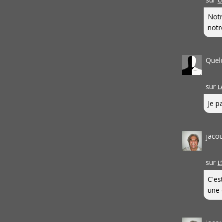
C
Notr
notr
Quel
sur
L
Je pa
jaco
sur
L
C'es
une 