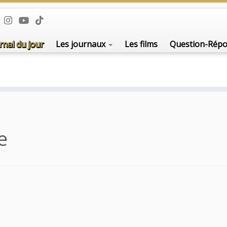
rnal du jour
Les journaux
Les films
Question-Rép
e