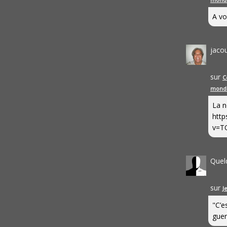
A vo
jaco
sur
C
mond
La n
http
v=T
Quel
sur
J
"C’e
guerr