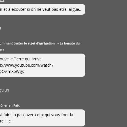
ir et à écouter si on ne veut pas être largué...
u
omment traiter le sujet d’agrégation : « La beauté du
e »
ouvelle Terre qui arrive
s://www.youtube.com/watch?
QOvlmXbWgk
qu'un
eûner en Paix
st faire la paix avec ceux qui vous font la
e." Je...