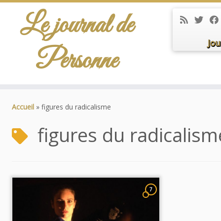
Le journal de
Jou
Personne
Passer
au
Accueil
»
figures du radicalisme
contenu
figures du radicalism
7