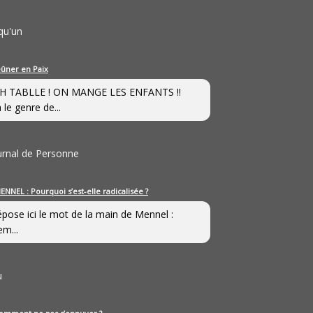
qu'un
eûner en Paix
H TABLLE ! ON MANGE LES ENFANTS !!
 le genre de...
ournal de Personne
ENNEL : Pourquoi s’est-elle radicalisée ?
épose ici le mot de la main de Mennel :
em...
u