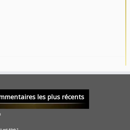
mmentaires les plus récents
u
ù est Allah ?