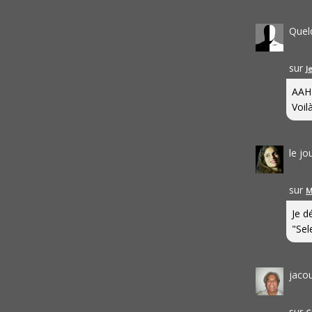
Quel
sur
J
AAH
Voilà
le j
sur
M
Je d
"Sel
jaco
sur