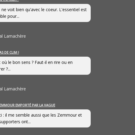
 ne voit bien qu'avec le coeur. L'essentiel est
ible pour...
al Lamachère
AS DE CLIM !
st où le bon sens ? Faut-il en rire ou en
er ?...
al Lamachère
EMMOUR EMPORTÉ PAR LA VAGUE
i : il me semble aussi que les Zemmour et
supporters ont...