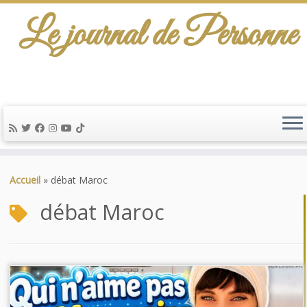
Le journal de Personne
Passer
au
Accueil
»
débat Maroc
contenu
débat Maroc