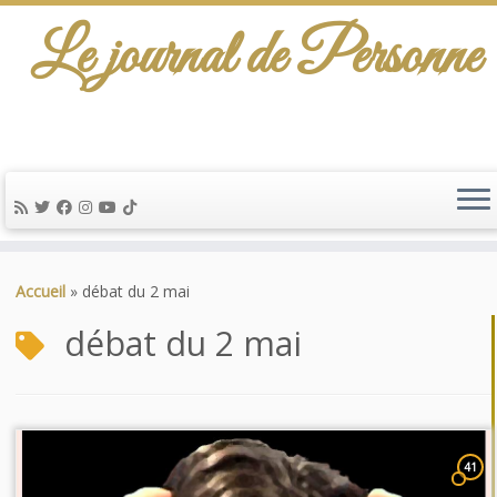
Le journal de Personne
Passer
au
Accueil
»
débat du 2 mai
contenu
débat du 2 mai
41