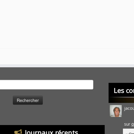
cher :
Les co
jaco
sur
O
Journaux récents