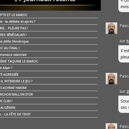
« On
invis
YPTE ET LE MAROC
ie : la défaite et après ?
Pasc
RIE… PLEURE PAS !
RES SÉNÉGALAIS !
sur
P
ya défie l’Amérique
C AU FINAL !
Il e
 menace islamiste
pleur
GÉRIE TAQUINE LE MAROC
t Allah ?
ÉTÉ AGRESSÉE
Pasc
IL INTERDIRE LE JEU ?
IS ACHRAF HAKIMI
sur
Z
NCHON BALLON D’OR
Souc
E CLIM !
ses 
É ALGÉRIEN
n – LA FÊTE DE TROP
Pasc