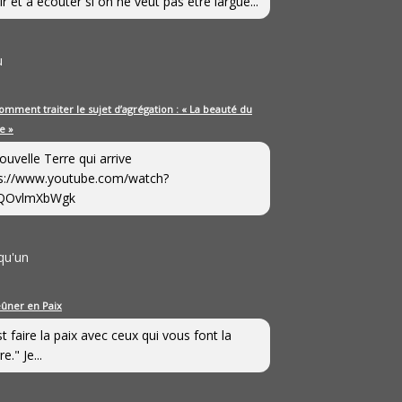
ir et à écouter si on ne veut pas être largué...
u
omment traiter le sujet d’agrégation : « La beauté du
e »
ouvelle Terre qui arrive
s://www.youtube.com/watch?
QOvlmXbWgk
qu'un
eûner en Paix
st faire la paix avec ceux qui vous font la
e." Je...