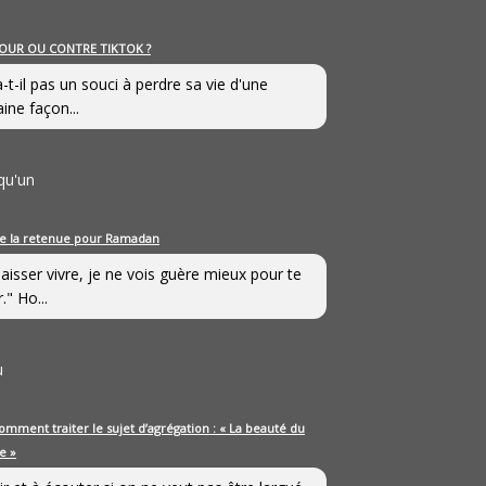
OUR OU CONTRE TIKTOK ?
a-t-il pas un souci à perdre sa vie d'une
aine façon...
qu'un
e la retenue pour Ramadan
laisser vivre, je ne vois guère mieux pour te
." Ho...
u
omment traiter le sujet d’agrégation : « La beauté du
e »