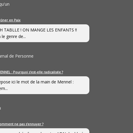
qu'un
eûner en Paix
H TABLLE ! ON MANGE LES ENFANTS !!
 le genre de...
ournal de Personne
ENNEL : Pourquoi s’est-elle radicalisée ?
épose ici le mot de la main de Mennel :
em...
u
omment ne pas s’ennuyer ?