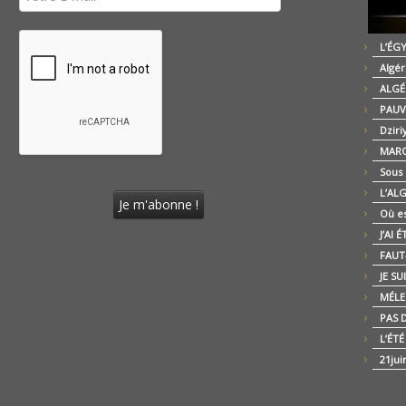
L’ÉG
Algér
ALGÉ
PAUV
Dziri
MARO
Sous
L’AL
Où es
J’AI 
FAUT-
JE SU
MÉLE
PAS D
L’ÉT
21jui