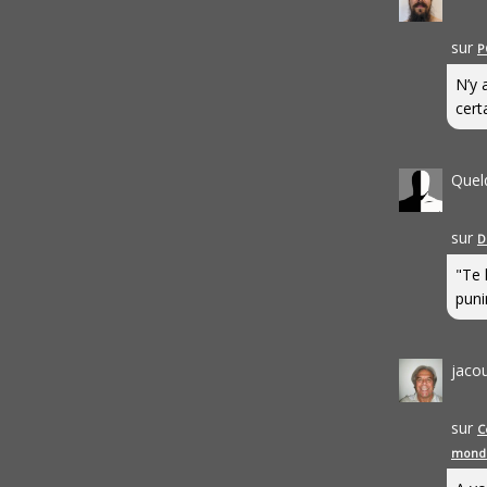
sur
P
N’y 
cert
Quel
sur
D
"Te 
punir
jaco
sur
C
mond