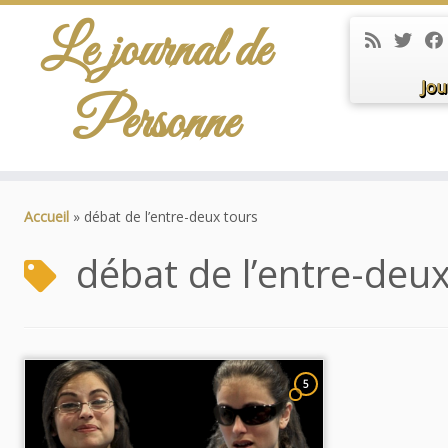
Le journal de
Jou
Personne
Passer
au
Accueil
»
débat de l’entre-deux tours
contenu
débat de l’entre-deu
5