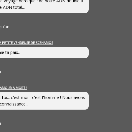
e voyage héroîque : de notre ADN double à
e ADN total...
qu'un
A PETITE VENDEUSE DE SCENARIOS
ie ta paix...
u
’AMOUR À MORT !
t toi... c'est moi - c'est l'homme ! Nous avons
connaissance...
u