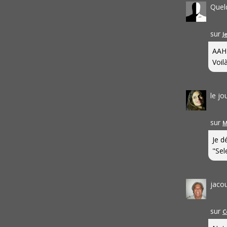
Quel
sur
J
AAH
Voilà
le j
sur
M
Je d
"Sel
jaco
sur
C