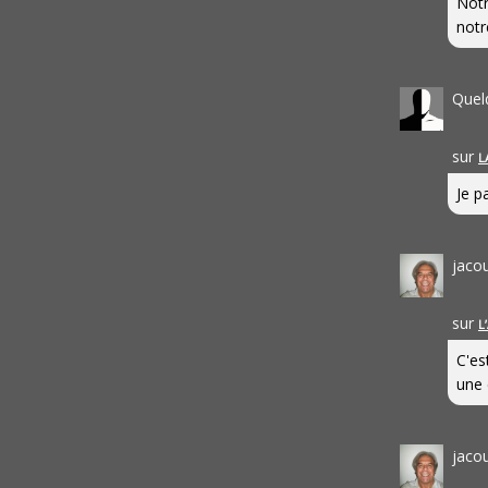
Notr
notr
Quel
sur
L
Je pa
jaco
sur
L
C'es
une 
jaco