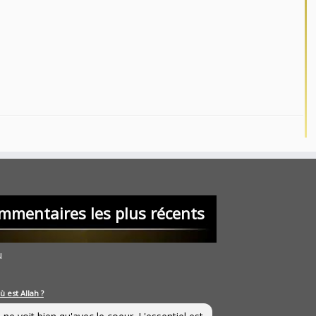
mmentaires les plus récents
u
ù est Allah ?