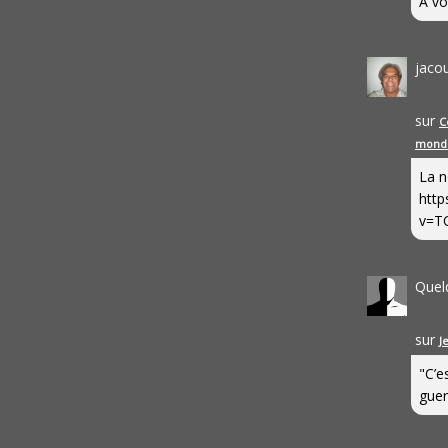
A vo
jaco
sur
C
mond
La n
http
v=T
Quel
sur
J
"C’e
guerr