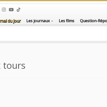
rnal du jour
Les journaux
Les films
Question-Rép
x tours