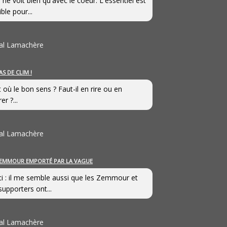
 ne voit bien qu'avec le coeur. L'essentiel est
ible pour...
al Lamachère
AS DE CLIM !
st où le bon sens ? Faut-il en rire ou en
er ?...
al Lamachère
EMMOUR EMPORTÉ PAR LA VAGUE
i : il me semble aussi que les Zemmour et
supporters ont...
al Lamachère