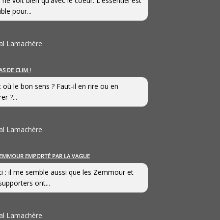
 ne voit bien qu'avec le coeur. L'essentiel est
ible pour...
al Lamachère
AS DE CLIM !
st où le bon sens ? Faut-il en rire ou en
er ?...
al Lamachère
EMMOUR EMPORTÉ PAR LA VAGUE
i : il me semble aussi que les Zemmour et
supporters ont...
al Lamachère