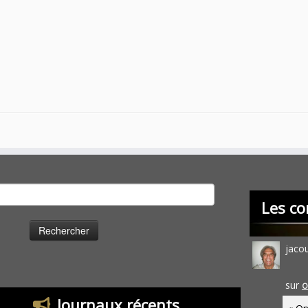
cher :
Les co
jaco
sur
O
Journaux récents