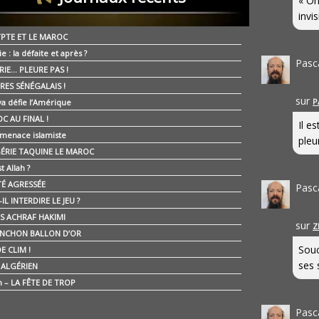
« On
invis
YPTE ET LE MAROC
ie : la défaite et après ?
Pasc
RIE… PLEURE PAS !
RES SÉNÉGALAIS !
sur
P
ya défie l’Amérique
C AU FINAL !
Il e
 menace islamiste
pleur
GÉRIE TAQUINE LE MAROC
t Allah ?
ÉTÉ AGRESSÉE
Pasc
IL INTERDIRE LE JEU ?
IS ACHRAF HAKIMI
sur
Z
NCHON BALLON D’OR
Souc
E CLIM !
ses 
É ALGÉRIEN
n – LA FÊTE DE TROP
Pasc