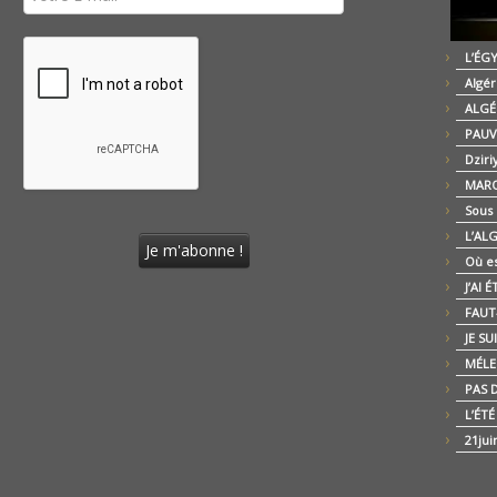
L’ÉG
Algér
ALGÉ
PAUV
Dziri
MARO
Sous
L’AL
Où es
J’AI 
FAUT-
JE SU
MÉLE
PAS D
L’ÉT
21jui