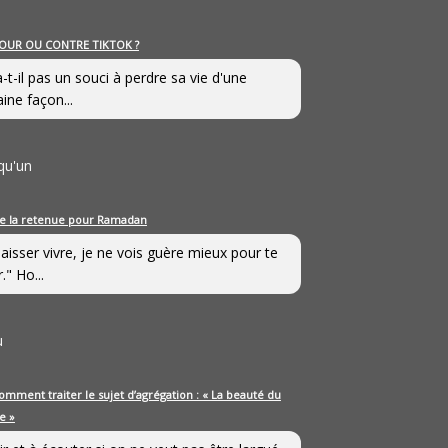
OUR OU CONTRE TIKTOK ?
a-t-il pas un souci à perdre sa vie d'une
aine façon...
qu'un
e la retenue pour Ramadan
laisser vivre, je ne vois guère mieux pour te
." Ho...
u
omment traiter le sujet d’agrégation : « La beauté du
e »