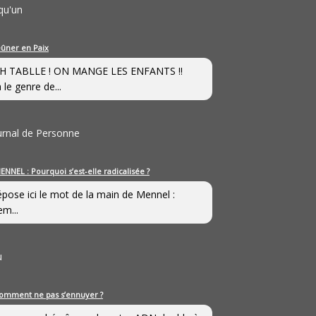
qu'un
eûner en Paix
H TABLLE ! ON MANGE LES ENFANTS !!
 le genre de...
ournal de Personne
ENNEL : Pourquoi s’est-elle radicalisée ?
épose ici le mot de la main de Mennel :
em...
u
omment ne pas s’ennuyer ?