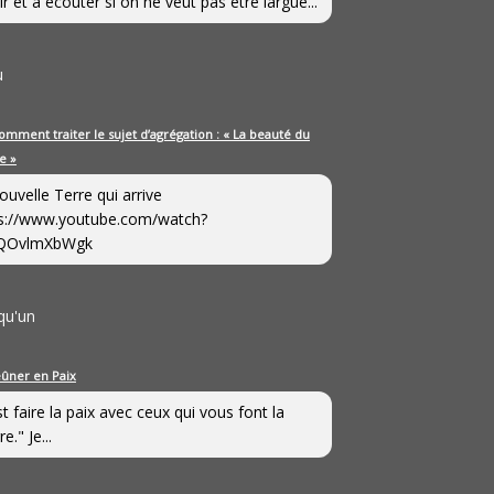
ir et à écouter si on ne veut pas être largué...
u
omment traiter le sujet d’agrégation : « La beauté du
e »
ouvelle Terre qui arrive
s://www.youtube.com/watch?
QOvlmXbWgk
qu'un
eûner en Paix
st faire la paix avec ceux qui vous font la
e." Je...