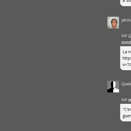
A vo
jaco
sur
C
mond
La n
http
v=T
Quel
sur
J
"C’e
guerr