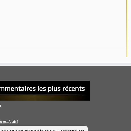
mmentaires les plus récents
u
ù est Allah ?