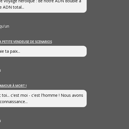
e voyage héroîque : de notre ADN double à
e ADN total...
qu'un
A PETITE VENDEUSE DE SCENARIOS
ie ta paix...
u
’AMOUR À MORT !
t toi... c'est moi - c'est l'homme ! Nous avons
connaissance...
u