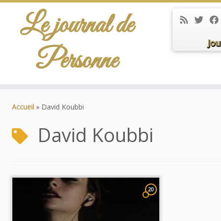
Le journal de
Jou
Personne
Passer
au
Accueil
»
David Koubbi
contenu
David Koubbi
20