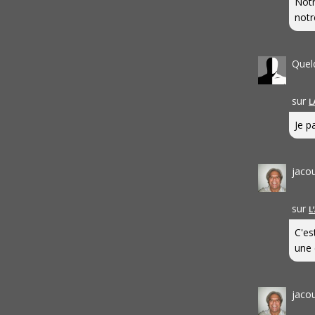
Notr
notr
Quel
sur
L
Je pa
jaco
sur
L
C'es
une 
jaco