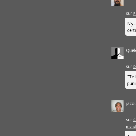
sur
P
N’y 
cert
Quel
sur
D
"Te 
punir
jaco
sur
C
mond