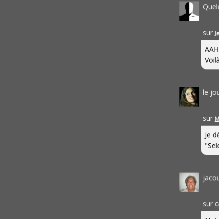
Quel
sur
J
AAH
Voilà
le j
sur
M
Je d
"Sel
jaco
sur
C