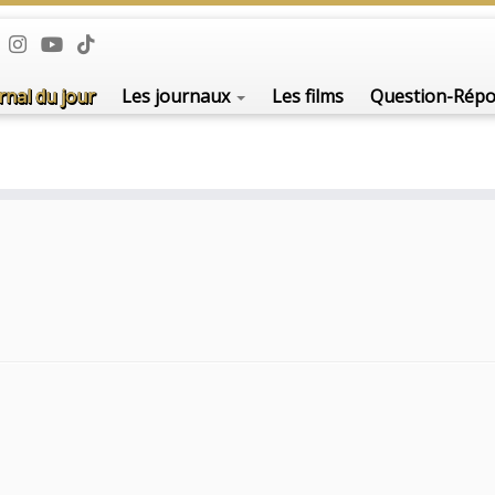
rnal du jour
Les journaux
Les films
Question-Rép