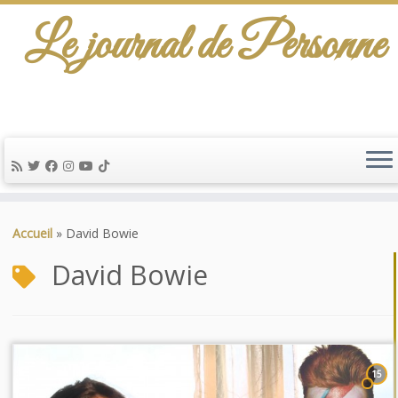
Le journal de Personne
Passer
au
Accueil
»
David Bowie
contenu
David Bowie
15