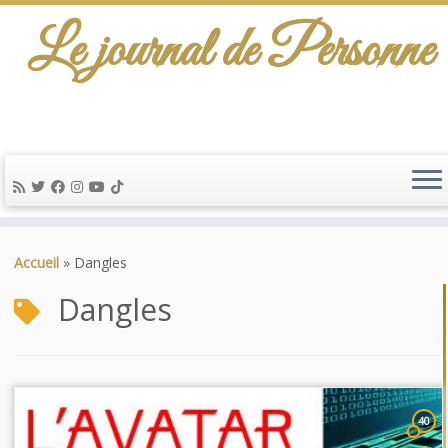
Le journal de Personne
Passer
au
Accueil
»
Dangles
contenu
Dangles
40