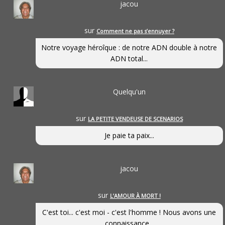
jacou
sur
Comment ne pas s’ennuyer ?
Notre voyage héroîque : de notre ADN double à notre
ADN total...
Quelqu'un
sur
LA PETITE VENDEUSE DE SCENARIOS
Je paie ta paix...
jacou
sur
L’AMOUR À MORT !
C'est toi... c'est moi - c'est l'homme ! Nous avons une
connaissance...