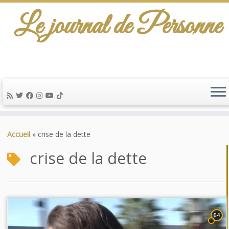
Le journal de Personne
De l'info-scénario pour traiter une question
d'actualité…
Passer
au
Accueil
»
crise de la dette
contenu
crise de la dette
64