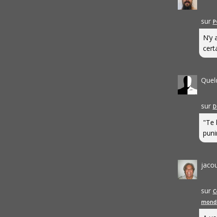
sur
P
N’y 
cert
Quel
sur
D
"Te 
punir
jaco
sur
C
mond