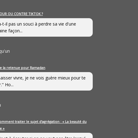
OUR OU CONTRE TIKTOK ?
a-t-il pas un souci à perdre sa vie d'une
aine façon...
qu'un
e la retenue pour Ramadan
laisser vivre, je ne vois guère mieux pour te
." Ho...
u
omment traiter le sujet d’agrégation : « La beauté du
e »