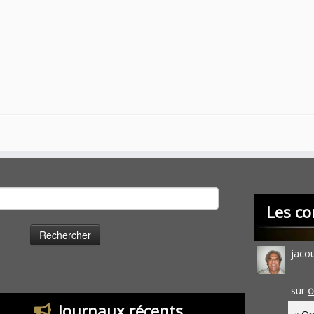
cher :
Les co
jaco
sur
O
Journaux récents