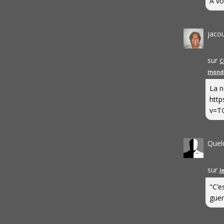
A vo
jaco
sur
C
mond
La n
http
v=T
Quel
sur
J
"C’e
guerr