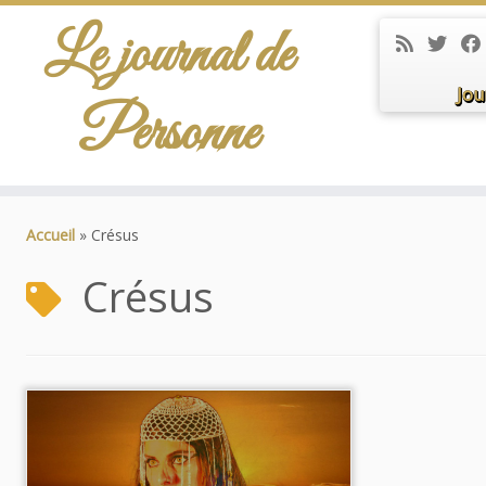
Le journal de
Jou
Personne
Passer
au
Accueil
»
Crésus
contenu
Crésus