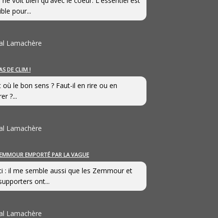
 ne voit bien qu'avec le coeur. L'essentiel est
ible pour...
al Lamachère
AS DE CLIM !
st où le bon sens ? Faut-il en rire ou en
er ?...
al Lamachère
EMMOUR EMPORTÉ PAR LA VAGUE
i : il me semble aussi que les Zemmour et
supporters ont...
al Lamachère