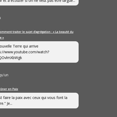
ir et à écouter si on ne veut pas être largué...
u
omment traiter le sujet d’agrégation : « La beauté du
e »
ouvelle Terre qui arrive
s://www.youtube.com/watch?
QOvlmXbWgk
qu'un
eûner en Paix
st faire la paix avec ceux qui vous font la
e." Je...