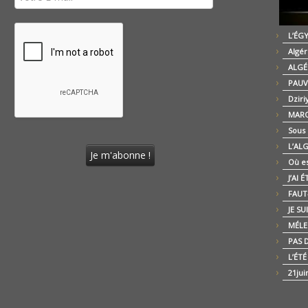
L’ÉG
Algér
ALGÉ
PAUV
Dziri
MARO
Sous
L’AL
Où es
J’AI 
FAUT-
JE SU
MÉLE
PAS D
L’ÉT
21jui