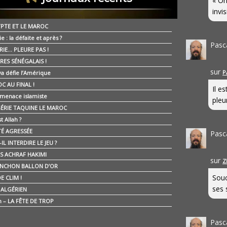
« On
invis
YPTE ET LE MAROC
ie : la défaite et après ?
Pasc
RIE… PLEURE PAS !
RES SÉNÉGALAIS !
sur
P
ya défie l’Amérique
C AU FINAL !
Il e
 menace islamiste
pleur
GÉRIE TAQUINE LE MAROC
t Allah ?
ÉTÉ AGRESSÉE
Pasc
IL INTERDIRE LE JEU ?
IS ACHRAF HAKIMI
sur
Z
NCHON BALLON D’OR
Souc
E CLIM !
ses 
É ALGÉRIEN
n – LA FÊTE DE TROP
Pasc