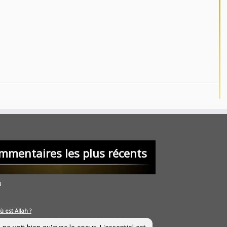
mmentaires les plus récents
u
ù est Allah ?