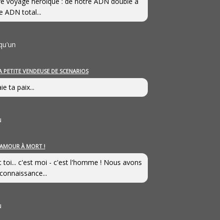
e voyage héroîque : de notre ADN double à
e ADN total...
qu'un
A PETITE VENDEUSE DE SCENARIOS
ie ta paix...
u
’AMOUR À MORT !
t toi... c'est moi - c'est l'homme ! Nous avons
connaissance...
u