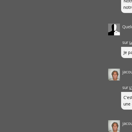
Notr
notr
Quel
sur
L
Je pa
jaco
sur
L
C'es
une 
jaco