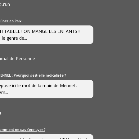
qu'un
eûner en Paix
H TABLLE ! ON MANGE LES ENFANTS !!
 le genre de...
ournal de Personne
ENNEL : Pourquoi s’est-elle radicalisée ?
épose ici le mot de la main de Mennel :
em...
u
omment ne pas s’ennuyer ?