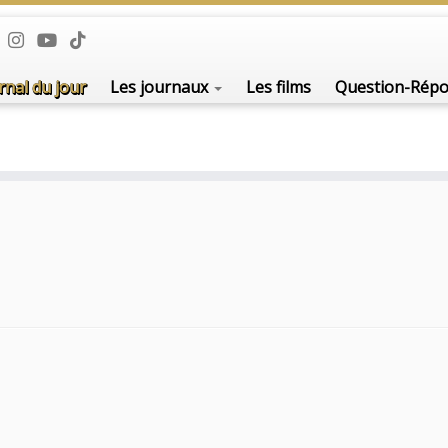
rnal du jour
Les journaux
Les films
Question-Rép