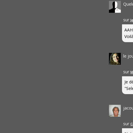
Quel
sur
J
AAH
Voilà
le j
sur
M
Je d
"Sel
jaco
sur
C