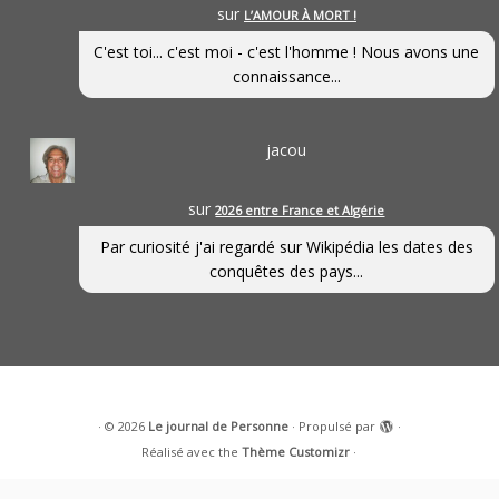
sur
L’AMOUR À MORT !
C'est toi... c'est moi - c'est l'homme ! Nous avons une
connaissance...
jacou
sur
2026 entre France et Algérie
Par curiosité j'ai regardé sur Wikipédia les dates des
conquêtes des pays...
·
© 2026
Le journal de Personne
·
Propulsé par
·
Réalisé avec the
Thème Customizr
·