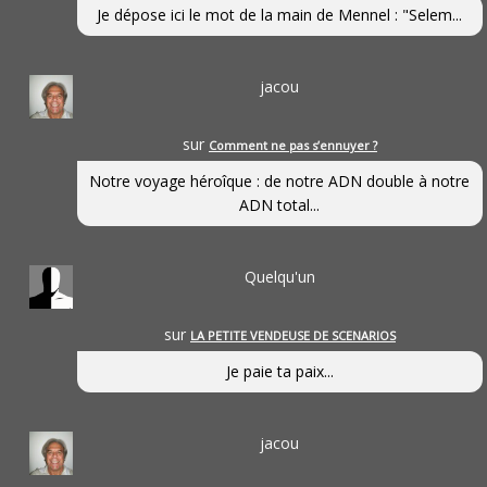
Je dépose ici le mot de la main de Mennel : "Selem...
jacou
sur
Comment ne pas s’ennuyer ?
Notre voyage héroîque : de notre ADN double à notre
ADN total...
Quelqu'un
sur
LA PETITE VENDEUSE DE SCENARIOS
Je paie ta paix...
jacou