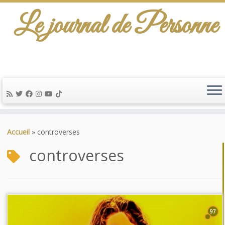
Le journal de Personne
Passer
au
Accueil
»
controverses
contenu
controverses
97