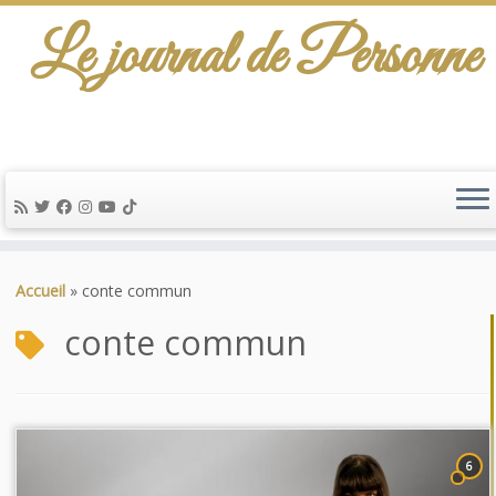
Le journal de Personne
Passer
au
Accueil
»
conte commun
contenu
conte commun
6