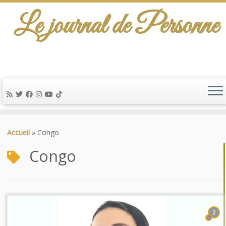
Le journal de Personne
Passer
au
Accueil
»
Congo
contenu
Congo
2