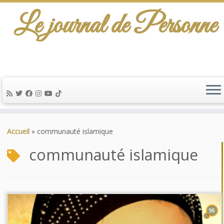
Le journal de Personne
Passer
au
Accueil
»
communauté islamique
contenu
communauté islamique
96