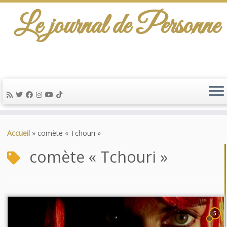
Le journal de Personne
Passer
au
Accueil
»
comète « Tchouri »
contenu
comète « Tchouri »
5