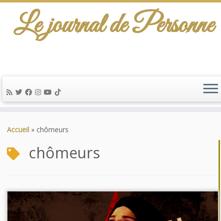
Le journal de Personne
Passer
au
Accueil
»
chômeurs
contenu
chômeurs