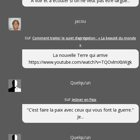
A voir et à écouter si on ne veut pas être largué...
jacou
sur
Comment traiter le sujet d’agrégation : « La beauté du monde
»
La nouvelle Terre qui arrive
https://www.youtube.com/watch?v=TQOvlmXbWgk
Quelqu'un
sur
Jeûner en Paix
"C’est faire la paix avec ceux qui vous font la guerre."
Je...
Quelqu'un