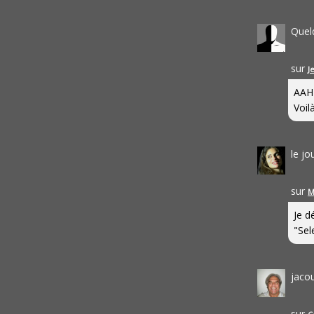
Quel
sur
J
AAH
Voilà
le j
sur
M
Je d
"Sel
jaco
sur