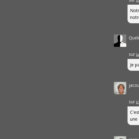
C
Notr
notr
Quel
sur
L
Je pa
jaco
sur
L
C'es
une 