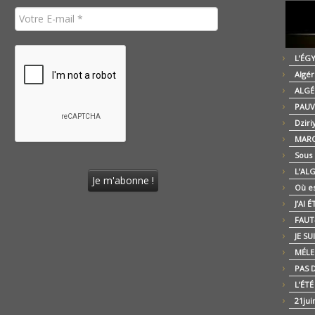
L’ÉG
Algér
ALGÉ
PAUV
Dziri
MARO
Sous
L’AL
Où es
J’AI 
FAUT-
JE SU
MÉLE
PAS D
L’ÉT
21jui