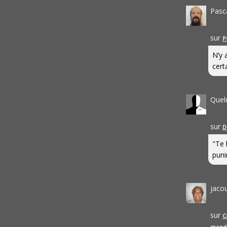
Pasc
sur
P
N’y 
cert
Quel
sur
D
"Te 
punir
jaco
sur
C
mond