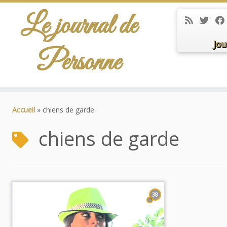
Le journal de
Jou
Personne
Passer
au
Accueil
»
chiens de garde
contenu
chiens de garde
38