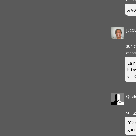
A vo
jaco
sur
C
mond
La n
http
v=T
Quel
sur
J
"C’e
guerr