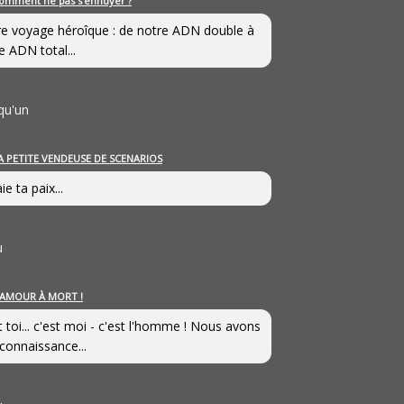
omment ne pas s’ennuyer ?
e voyage héroîque : de notre ADN double à
e ADN total...
qu'un
A PETITE VENDEUSE DE SCENARIOS
ie ta paix...
u
’AMOUR À MORT !
t toi... c'est moi - c'est l'homme ! Nous avons
connaissance...