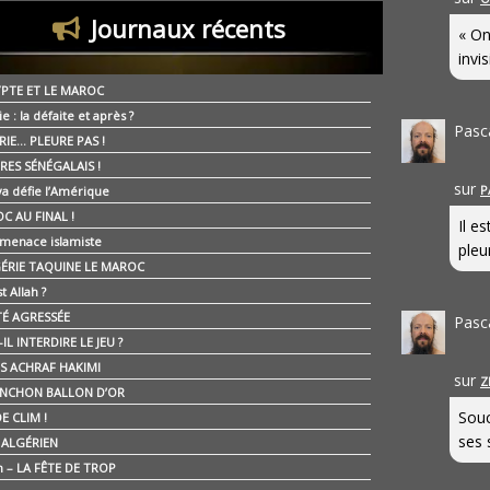
Journaux récents
« On
invis
YPTE ET LE MAROC
ie : la défaite et après ?
Pasc
RIE… PLEURE PAS !
RES SÉNÉGALAIS !
sur
P
ya défie l’Amérique
C AU FINAL !
Il e
 menace islamiste
pleur
GÉRIE TAQUINE LE MAROC
t Allah ?
ÉTÉ AGRESSÉE
Pasc
IL INTERDIRE LE JEU ?
IS ACHRAF HAKIMI
sur
Z
NCHON BALLON D’OR
Souc
E CLIM !
ses 
É ALGÉRIEN
n – LA FÊTE DE TROP