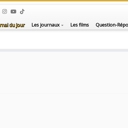
rnal du jour
Les journaux
Les films
Question-Rép