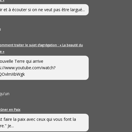
ir et à écouter si on ne veut pas être largué...
u
omment traiter le sujet d’agrégation : « La beauté du
e »
ouvelle Terre qui arrive
s://www.youtube.com/watch?
QOvlmXbWgk
qu'un
eûner en Paix
st faire la paix avec ceux qui vous font la
e." Je...