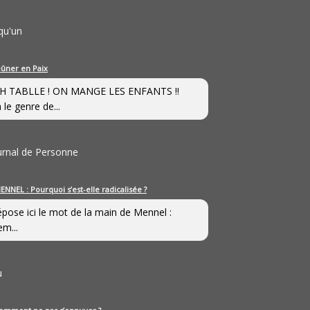
qu'un
eûner en Paix
H TABLLE ! ON MANGE LES ENFANTS !!
 le genre de...
ournal de Personne
ENNEL : Pourquoi s’est-elle radicalisée ?
épose ici le mot de la main de Mennel :
em...
u