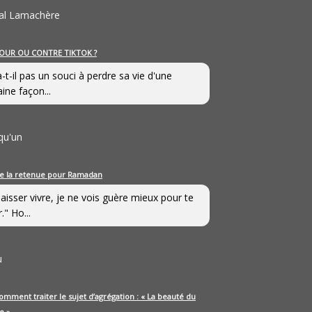
al Lamachère
OUR OU CONTRE TIKTOK ?
a-t-il pas un souci à perdre sa vie d'une
aine façon...
qu'un
e la retenue pour Ramadan
laisser vivre, je ne vois guère mieux pour te
." Ho...
u
omment traiter le sujet d’agrégation : « La beauté du
e »