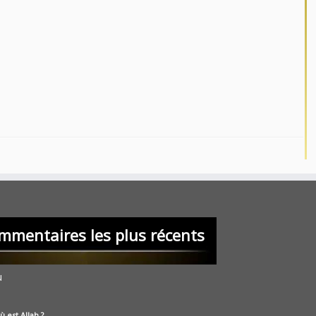
mmentaires les plus récents
u
ù est Allah ?