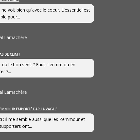
 ne voit bien qu'avec le coeur. L'essentiel est
ible pour...
al Lamachère
AS DE CLIM !
st où le bon sens ? Faut-il en rire ou en
er ?...
al Lamachère
EMMOUR EMPORTÉ PAR LA VAGUE
i : il me semble aussi que les Zemmour et
supporters ont...