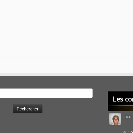
cher :
Les co
jaco
sur
O