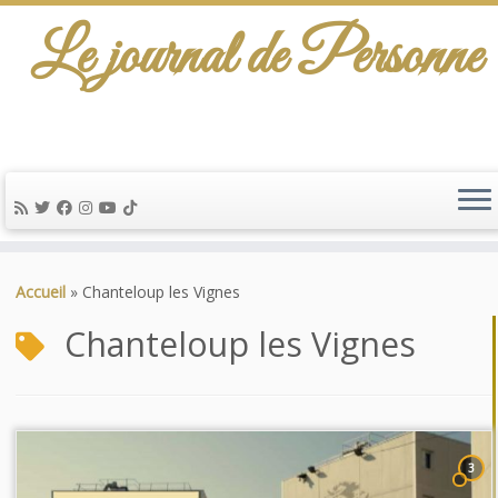
Le journal de Personne
Passer
au
Accueil
»
Chanteloup les Vignes
contenu
Chanteloup les Vignes
3