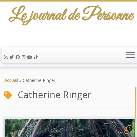
Le journal de Personne
Passer
au
Accueil
»
Catherine Ringer
contenu
Catherine Ringer
9