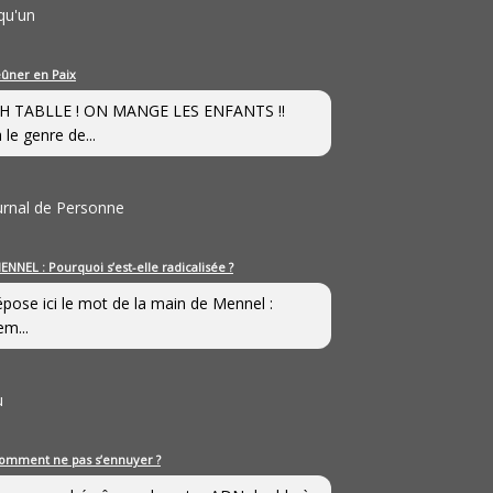
qu'un
eûner en Paix
H TABLLE ! ON MANGE LES ENFANTS !!
 le genre de...
ournal de Personne
ENNEL : Pourquoi s’est-elle radicalisée ?
épose ici le mot de la main de Mennel :
em...
u
omment ne pas s’ennuyer ?