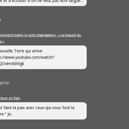
ir et à écouter si on ne veut pas être largué...
u
omment traiter le sujet d’agrégation : « La beauté du
e »
ouvelle Terre qui arrive
s://www.youtube.com/watch?
QOvlmXbWgk
qu'un
eûner en Paix
st faire la paix avec ceux qui vous font la
e." Je...