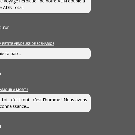
e voyage héroîque : de notre ADN double à
e ADN total...
qu'un
A PETITE VENDEUSE DE SCENARIOS
ie ta paix...
u
’AMOUR À MORT !
t toi... c'est moi - c'est l'homme ! Nous avons
connaissance...
u