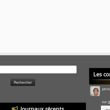
cher :
Les co
jaco
sur
O
Journaux récents