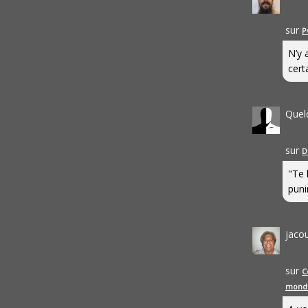
sur
P
N’y 
cert
Quel
sur
D
"Te 
punir
jaco
sur
C
mond