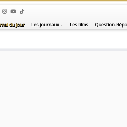
rnal du jour
Les journaux
Les films
Question-Rép