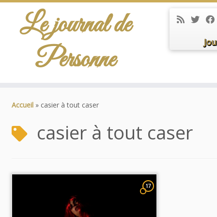
Le journal de
Jou
Personne
Passer
au
Accueil
»
casier à tout caser
contenu
casier à tout caser
17