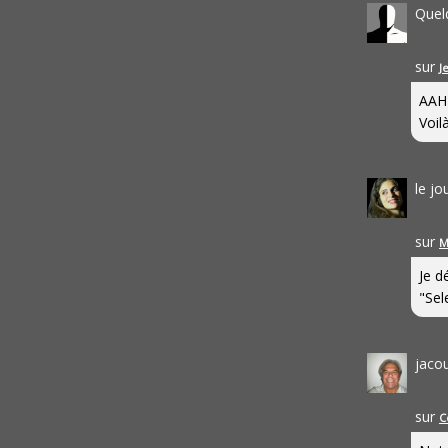
Quel
sur
J
AAH
Voilà
le j
sur
M
Je d
"Sel
jaco
sur
C