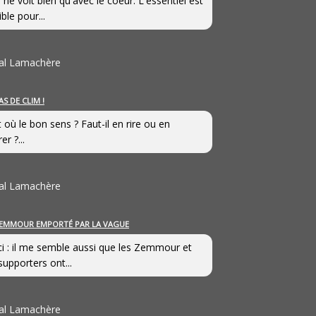
 ne voit bien qu'avec le coeur. L'essentiel est
ible pour...
al Lamachère
AS DE CLIM !
st où le bon sens ? Faut-il en rire ou en
er ?...
al Lamachère
EMMOUR EMPORTÉ PAR LA VAGUE
i : il me semble aussi que les Zemmour et
supporters ont...
al Lamachère