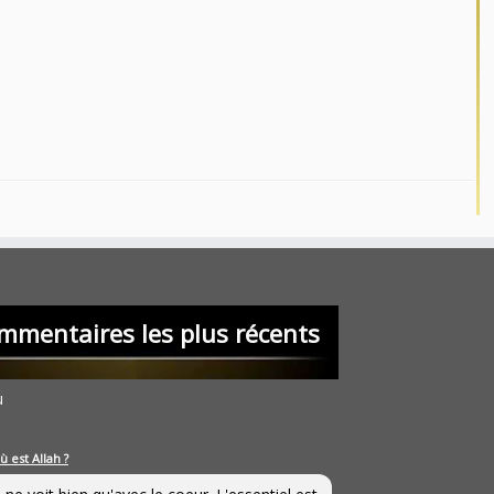
mmentaires les plus récents
u
ù est Allah ?