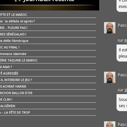
« On
invis
YPTE ET LE MAROC
ie : la défaite et après ?
Pasc
RIE… PLEURE PAS !
RES SÉNÉGALAIS !
sur
P
ya défie l’Amérique
C AU FINAL !
Il e
 menace islamiste
pleur
GÉRIE TAQUINE LE MAROC
t Allah ?
ÉTÉ AGRESSÉE
Pasc
IL INTERDIRE LE JEU ?
IS ACHRAF HAKIMI
sur
Z
NCHON BALLON D’OR
Souc
E CLIM !
ses 
É ALGÉRIEN
n – LA FÊTE DE TROP
Pasc