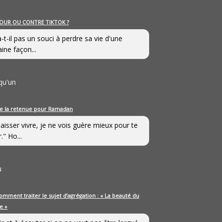
OUR OU CONTRE TIKTOK ?
a-t-il pas un souci à perdre sa vie d'une
aine façon...
qu'un
e la retenue pour Ramadan
laisser vivre, je ne vois guère mieux pour te
." Ho...
u
omment traiter le sujet d’agrégation : « La beauté du
e »