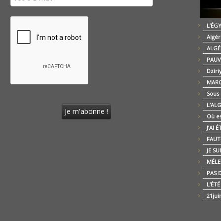
L’ÉG
Algér
ALGÉ
PAUV
Dziri
MARO
Sous
L’AL
Où es
J’AI 
FAUT-
JE SU
MÉLE
PAS D
L’ÉT
21jui