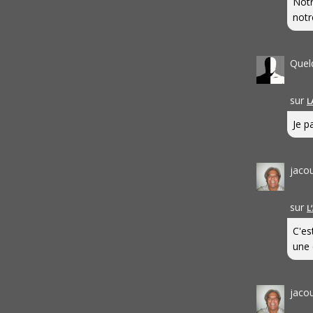
Notr
notr
Quel
sur
L
Je pa
jaco
sur
L
C'es
une 
jaco