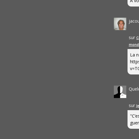
A vo
jaco
sur
C
mond
La n
http
v=T
Quel
sur
J
"C’e
guerr