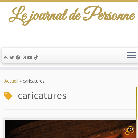
Le journal de Personne
Passer
au
Accueil
»
caricatures
contenu
caricatures
127