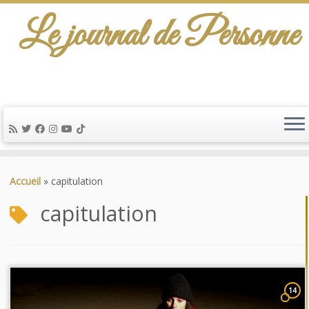
Le journal de Personne
Passer
au
Accueil
»
capitulation
contenu
capitulation
14