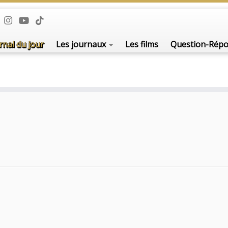
rnal du jour
Les journaux
Les films
Question-Rép