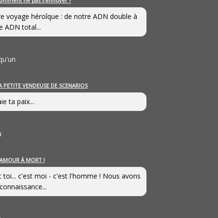
omment ne pas s’ennuyer ?
e voyage héroîque : de notre ADN double à
e ADN total...
qu'un
A PETITE VENDEUSE DE SCENARIOS
ie ta paix...
u
’AMOUR À MORT !
t toi... c'est moi - c'est l'homme ! Nous avons
connaissance...