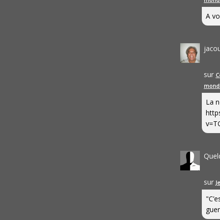
A vo
jaco
sur
C
mond
La n
http
v=T
Quel
sur
J
"C’e
guerr