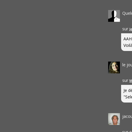
Quel
sur
J
AAH
Voilà
le j
sur
M
Je d
"Sel
jaco
sur