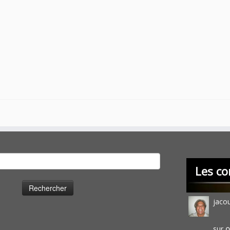
cher :
Les co
jaco
sur
O