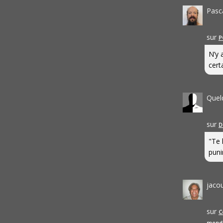
Pasc
sur
P
N’y 
cert
Quel
sur
D
"Te 
punir
jaco
sur
C
mond