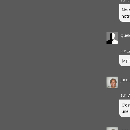
C
Notr
notr
Quel
sur
L
Je pa
jaco
sur
L
C'es
une 