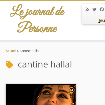
Le journal de
Jou
Personne
Passer
au
Accueil
»
cantine hallal
contenu
cantine hallal
61