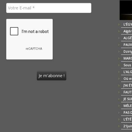
L’ÉG
Algér
ALGÉ
PAUV
Dziri
MARO
Sous
L’AL
Où es
J’AI 
FAUT-
JE SU
MÉLE
PAS D
L’ÉT
21jui