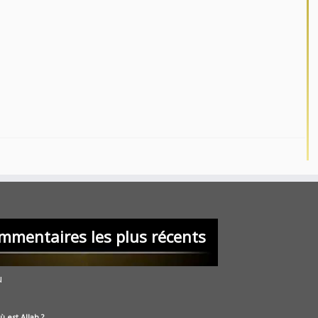
mmentaires les plus récents
u
ù est Allah ?