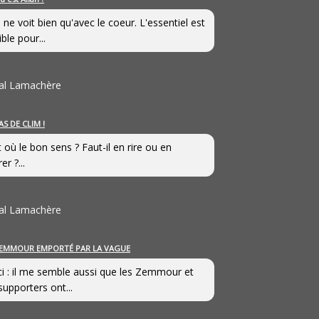
 ne voit bien qu'avec le coeur. L'essentiel est
ible pour...
al Lamachère
AS DE CLIM !
st où le bon sens ? Faut-il en rire ou en
er ?...
al Lamachère
EMMOUR EMPORTÉ PAR LA VAGUE
i : il me semble aussi que les Zemmour et
supporters ont...