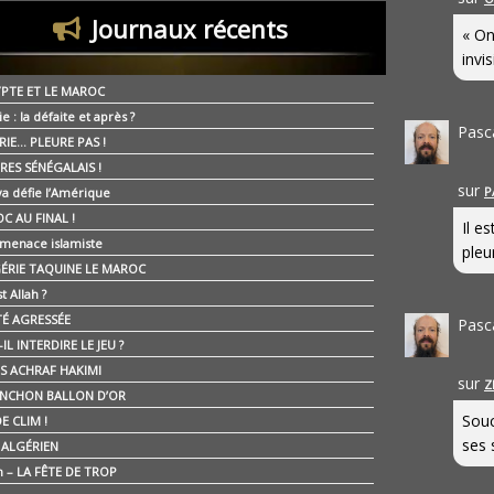
Journaux récents
« On
invis
YPTE ET LE MAROC
ie : la défaite et après ?
Pasc
RIE… PLEURE PAS !
RES SÉNÉGALAIS !
sur
P
ya défie l’Amérique
C AU FINAL !
Il e
 menace islamiste
pleur
GÉRIE TAQUINE LE MAROC
t Allah ?
ÉTÉ AGRESSÉE
Pasc
IL INTERDIRE LE JEU ?
IS ACHRAF HAKIMI
sur
Z
NCHON BALLON D’OR
Souc
E CLIM !
ses 
É ALGÉRIEN
n – LA FÊTE DE TROP