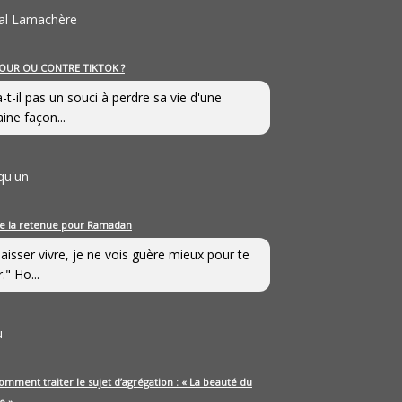
al Lamachère
OUR OU CONTRE TIKTOK ?
a-t-il pas un souci à perdre sa vie d'une
aine façon...
qu'un
e la retenue pour Ramadan
laisser vivre, je ne vois guère mieux pour te
." Ho...
u
omment traiter le sujet d’agrégation : « La beauté du
e »