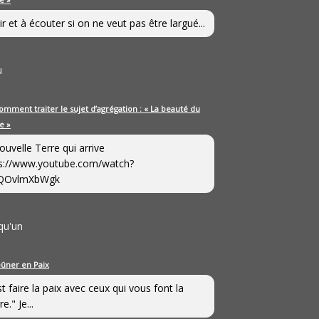
ir et à écouter si on ne veut pas être largué...
u
omment traiter le sujet d’agrégation : « La beauté du
e »
ouvelle Terre qui arrive
s://www.youtube.com/watch?
QOvlmXbWgk
qu'un
eûner en Paix
st faire la paix avec ceux qui vous font la
e." Je...