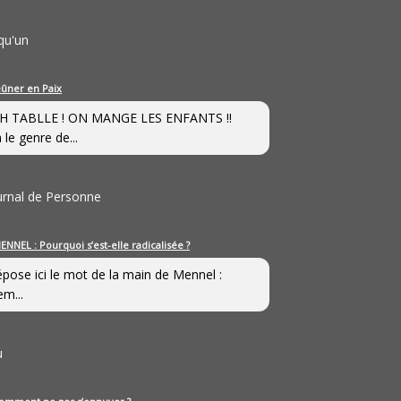
qu'un
eûner en Paix
H TABLLE ! ON MANGE LES ENFANTS !!
 le genre de...
ournal de Personne
ENNEL : Pourquoi s’est-elle radicalisée ?
épose ici le mot de la main de Mennel :
em...
u