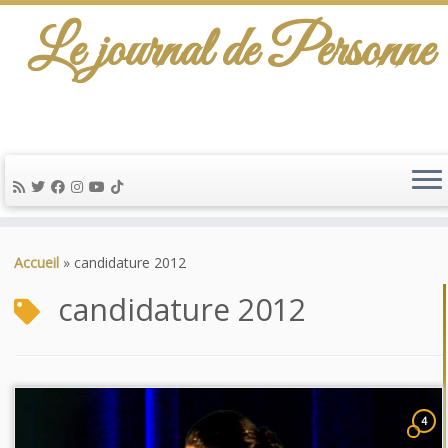
Le journal de Personne
Passer
au
Accueil
»
candidature 2012
contenu
candidature 2012
4