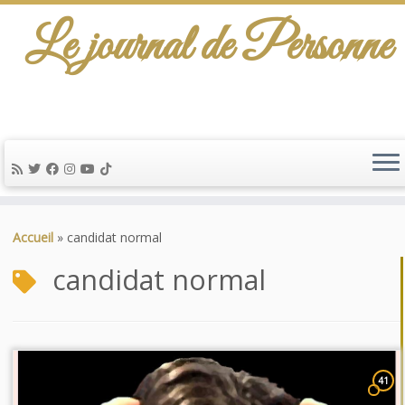
Le journal de Personne
Passer
au
Accueil
»
candidat normal
contenu
candidat normal
41