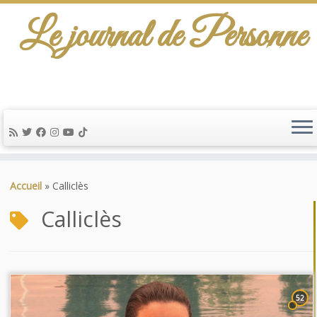
Le journal de Personne
Passer
au
Accueil
»
Calliclès
contenu
Calliclès
52