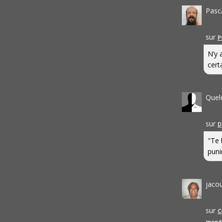
Pasc
sur
P
N’y 
cert
Quel
sur
D
"Te 
punir
jaco
sur
C
mond