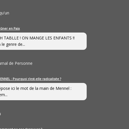
qu'un
eûner en Paix
H TABLLE ! ON MANGE LES ENFANTS !!
 le genre de...
ournal de Personne
ENNEL : Pourquoi s’est-elle radicalisée ?
épose ici le mot de la main de Mennel :
em...
u