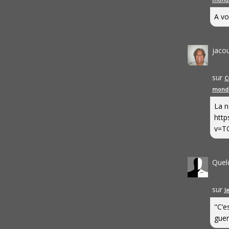
A vo
jaco
sur
C
mond
La n
http
v=T
Quel
sur
J
"C’e
guerr