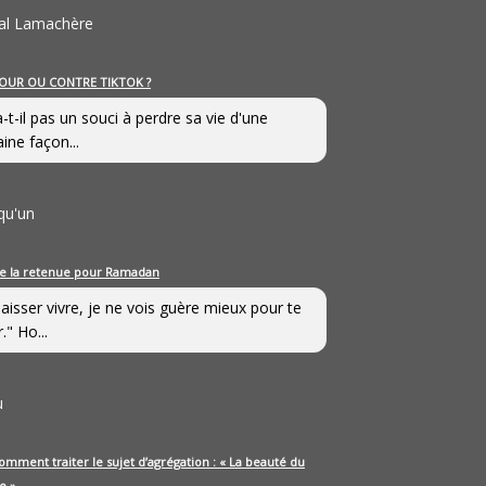
al Lamachère
OUR OU CONTRE TIKTOK ?
a-t-il pas un souci à perdre sa vie d'une
aine façon...
qu'un
e la retenue pour Ramadan
laisser vivre, je ne vois guère mieux pour te
." Ho...
u
omment traiter le sujet d’agrégation : « La beauté du
e »