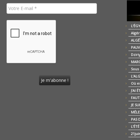
L’ÉG
Algér
ALGÉ
PAUV
Dziri
MARO
Sous
L’AL
Où es
J’AI 
FAUT-
JE SU
MÉLE
PAS D
L’ÉT
21jui