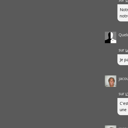
C
Notr
notr
Quel
sur
L
Je pa
jaco
sur
L
C'es
une 