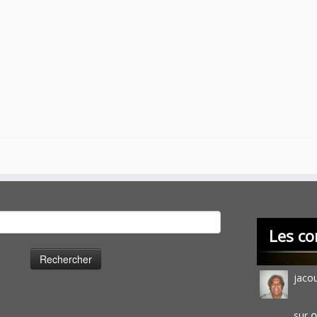
cher :
Les co
jaco
sur
O