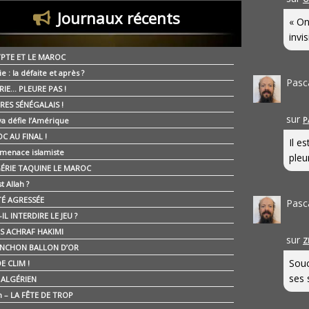
Journaux récents
« On
invis
YPTE ET LE MAROC
ie : la défaite et après ?
Pasc
RIE… PLEURE PAS !
RES SÉNÉGALAIS !
sur
P
ya défie l’Amérique
C AU FINAL !
Il e
 menace islamiste
pleur
GÉRIE TAQUINE LE MAROC
t Allah ?
ÉTÉ AGRESSÉE
Pasc
IL INTERDIRE LE JEU ?
IS ACHRAF HAKIMI
sur
Z
NCHON BALLON D’OR
Souc
E CLIM !
ses 
É ALGÉRIEN
n – LA FÊTE DE TROP