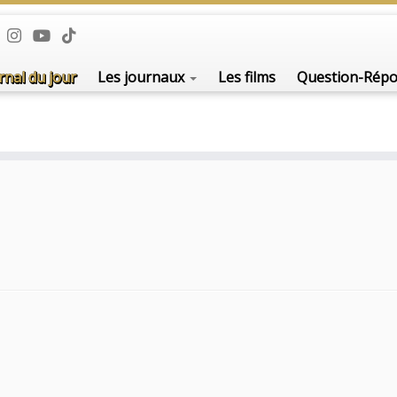
rnal du jour
Les journaux
Les films
Question-Rép