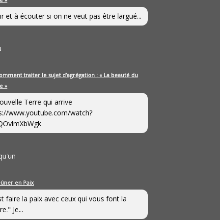
ir et à écouter si on ne veut pas être largué...
u
omment traiter le sujet d’agrégation : « La beauté du
e »
ouvelle Terre qui arrive
s://www.youtube.com/watch?
QOvlmXbWgk
qu'un
eûner en Paix
st faire la paix avec ceux qui vous font la
e." Je...