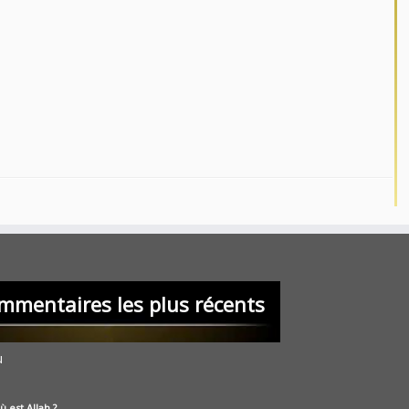
mmentaires les plus récents
u
ù est Allah ?