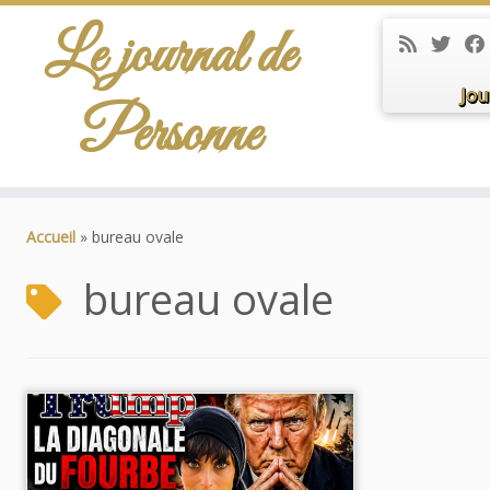
Le journal de
Jou
Personne
Passer
au
Accueil
»
bureau ovale
contenu
bureau ovale