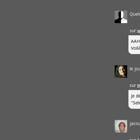
Quel
sur
J
AAH
Voilà
le j
sur
M
Je d
"Sel
jaco
sur