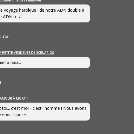
omment ne pas s’ennuyer ?
e voyage héroîque : de notre ADN double à
e ADN total...
qu'un
A PETITE VENDEUSE DE SCENARIOS
ie ta paix...
u
’AMOUR À MORT !
t toi... c'est moi - c'est l'homme ! Nous avons
connaissance...