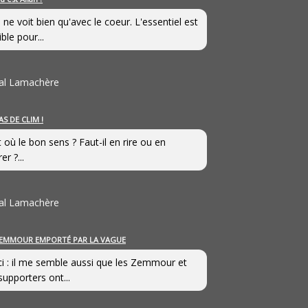
 ne voit bien qu'avec le coeur. L'essentiel est
ible pour...
al Lamachère
AS DE CLIM !
st où le bon sens ? Faut-il en rire ou en
er ?...
al Lamachère
EMMOUR EMPORTÉ PAR LA VAGUE
i : il me semble aussi que les Zemmour et
supporters ont...