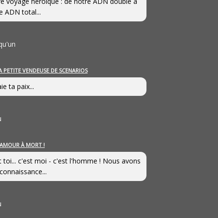
e voyage héroîque : de notre ADN double à
e ADN total...
qu'un
A PETITE VENDEUSE DE SCENARIOS
ie ta paix...
u
’AMOUR À MORT !
t toi... c'est moi - c'est l'homme ! Nous avons
connaissance...
u