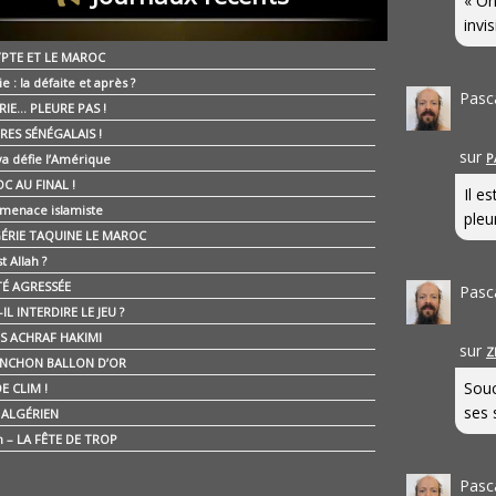
« On
invis
YPTE ET LE MAROC
ie : la défaite et après ?
Pasc
RIE… PLEURE PAS !
RES SÉNÉGALAIS !
sur
P
ya défie l’Amérique
C AU FINAL !
Il e
 menace islamiste
pleur
GÉRIE TAQUINE LE MAROC
t Allah ?
ÉTÉ AGRESSÉE
Pasc
IL INTERDIRE LE JEU ?
IS ACHRAF HAKIMI
sur
Z
NCHON BALLON D’OR
Souc
E CLIM !
ses 
É ALGÉRIEN
n – LA FÊTE DE TROP
Pasc