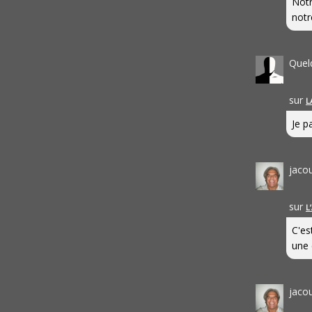
Notr
notr
Quel
sur
L
Je pa
jaco
sur
L
C'es
une 
jaco