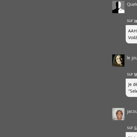
Quel
sur
J
AAH
Voilà
le j
sur
M
Je d
"Sel
jaco
sur
C