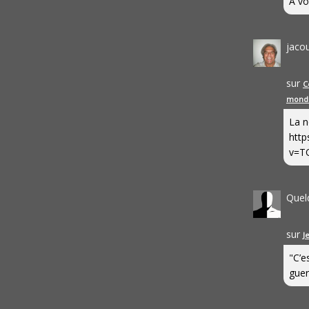
A vo
jaco
sur
C
mond
La n
http
v=T
Quel
sur
J
"C’e
guerr