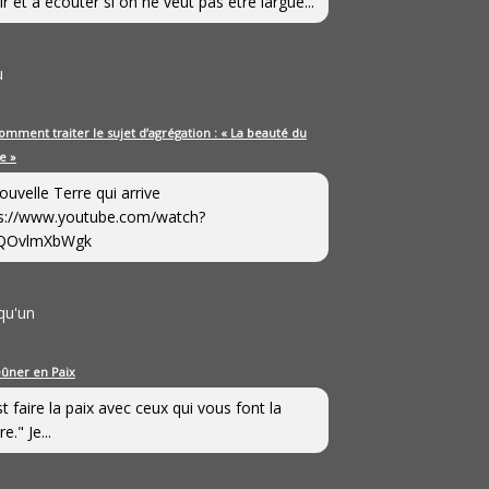
ir et à écouter si on ne veut pas être largué...
u
omment traiter le sujet d’agrégation : « La beauté du
e »
ouvelle Terre qui arrive
s://www.youtube.com/watch?
QOvlmXbWgk
qu'un
eûner en Paix
st faire la paix avec ceux qui vous font la
e." Je...