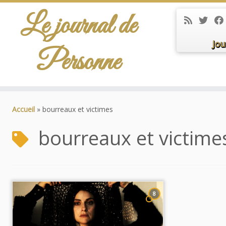
Le journal de
Jou
Personne
Passer
au
Accueil
»
bourreaux et victimes
contenu
bourreaux et victime
8