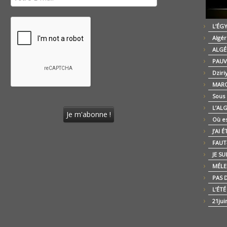
L’ÉG
Algér
ALGÉ
PAUV
Dziri
MARO
Sous
L’AL
Où es
J’AI 
FAUT-
JE SU
MÉLE
PAS D
L’ÉT
21jui