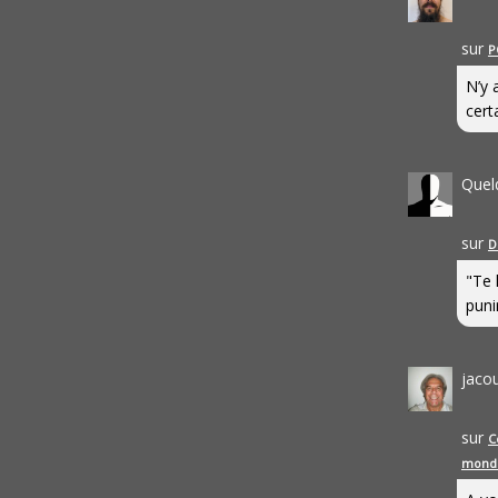
sur
P
N’y 
cert
Quel
sur
D
"Te 
punir
jaco
sur
C
mond