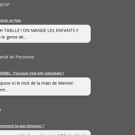
qu'un
eûner en Paix
H TABLLE ! ON MANGE LES ENFANTS !!
 le genre de...
ournal de Personne
ENNEL : Pourquoi s’est-elle radicalisée ?
épose ici le mot de la main de Mennel :
em...
u
omment ne pas s’ennuyer ?