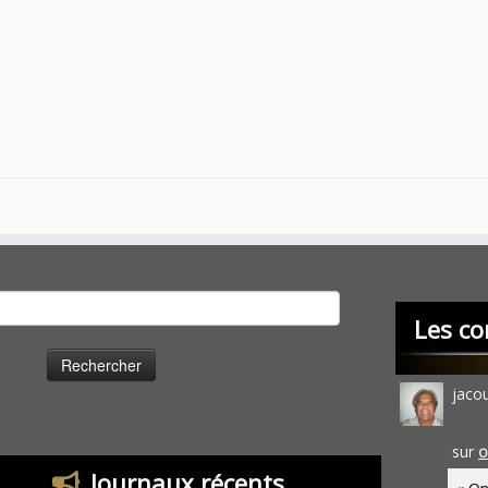
cher :
Les co
jaco
sur
O
Journaux récents