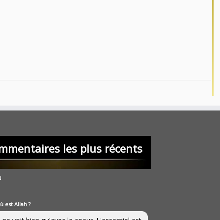
mmentaires les plus récents
u
ù est Allah ?