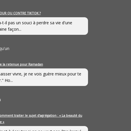
OUR OU CONTRE TIKTOK ?
a-t-il pas un souci à perdre sa vie d'une
aine façon...
qu'un
e la retenue pour Ramadan
laisser vivre, je ne vois guère mieux pour te
." Ho...
u
omment traiter le sujet d’agrégation : « La beauté du
e »