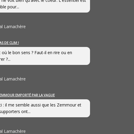
 ne voit bien qu'avec le coeur. L'essentiel est
ible pour...
al Lamachère
AS DE CLIM !
st où le bon sens ? Faut-il en rire ou en
er ?...
al Lamachère
EMMOUR EMPORTÉ PAR LA VAGUE
i : il me semble aussi que les Zemmour et
supporters ont...
al Lamachère