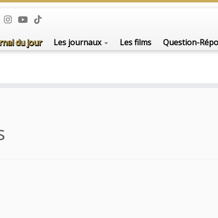
rnal du jour
Les journaux
Les films
Question-Rép
s