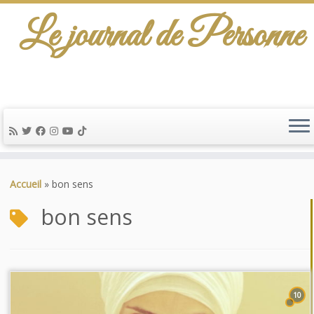
Le journal de Personne
Passer
au
Accueil
»
bon sens
contenu
bon sens
10