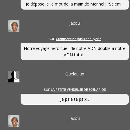
Je dépose ici le mot de la main de Mennel : "Selem...
jacou
sur
Comment ne pas s’ennuyer ?
Notre voyage héroîque : de notre ADN double à notre
ADN total...
Quelqu'un
sur
LA PETITE VENDEUSE DE SCENARIOS
Je paie ta paix...
jacou