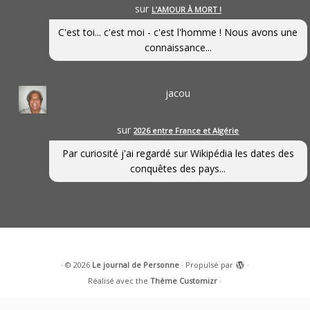
sur
L’AMOUR À MORT !
C'est toi... c'est moi - c'est l'homme ! Nous avons une
connaissance...
jacou
sur
2026 entre France et Algérie
Par curiosité j'ai regardé sur Wikipédia les dates des
conquêtes des pays...
·
© 2026
Le journal de Personne
·
Propulsé par
·
Réalisé avec the
Thème Customizr
·