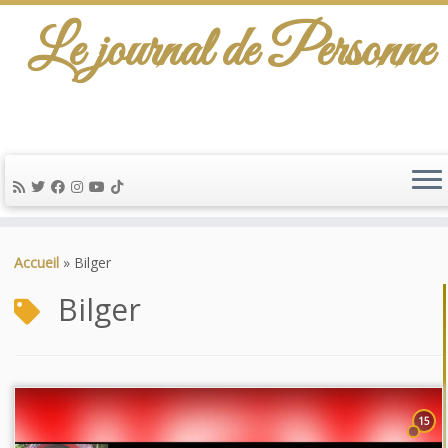
Le journal de Personne
Passer
au
Accueil
»
Bilger
contenu
Bilger
15