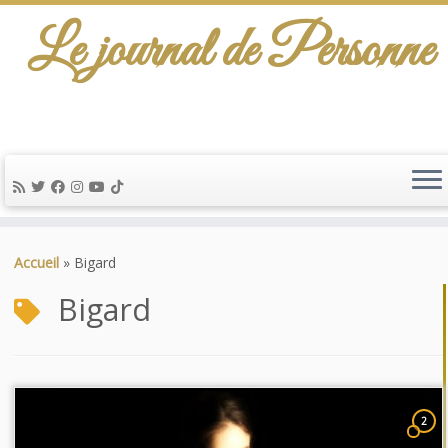
Le journal de Personne
Passer
au
Accueil
»
Bigard
contenu
Bigard
2