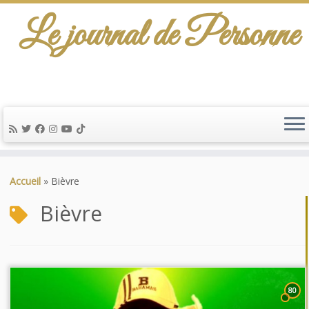
Le journal de Personne
Passer
au
Accueil
»
Bièvre
contenu
Bièvre
80