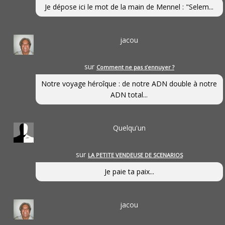
Je dépose ici le mot de la main de Mennel : "Selem...
jacou
sur
Comment ne pas s’ennuyer ?
Notre voyage héroîque : de notre ADN double à notre
ADN total...
Quelqu'un
sur
LA PETITE VENDEUSE DE SCENARIOS
Je paie ta paix...
jacou