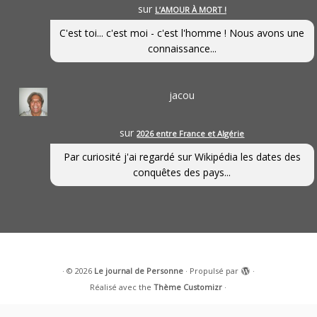
sur
L’AMOUR À MORT !
C'est toi... c'est moi - c'est l'homme ! Nous avons une
connaissance...
jacou
sur
2026 entre France et Algérie
Par curiosité j'ai regardé sur Wikipédia les dates des
conquêtes des pays...
·
© 2026
Le journal de Personne
·
Propulsé par
·
Réalisé avec the
Thème Customizr
·