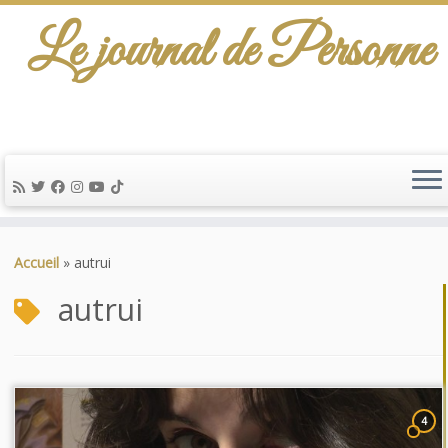
Le journal de Personne
Passer
au
Accueil
»
autrui
contenu
autrui
4