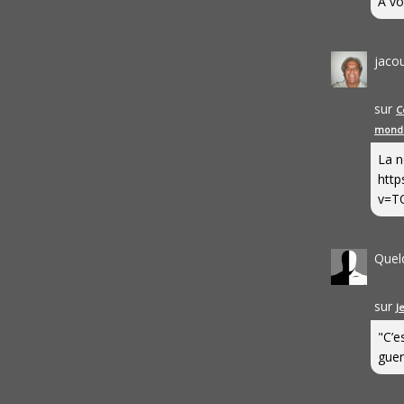
A vo
jaco
sur
C
mond
La n
http
v=T
Quel
sur
J
"C’e
guerr