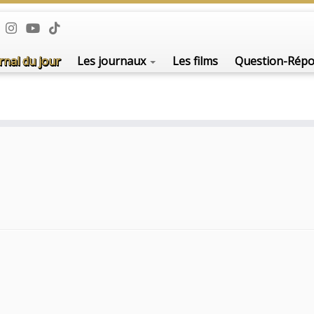
rnal du jour
Les journaux
Les films
Question-Rép