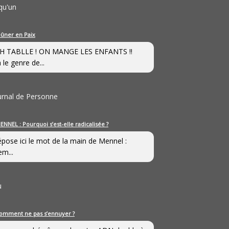
qu'un
eûner en Paix
H TABLLE ! ON MANGE LES ENFANTS !!
 le genre de...
ournal de Personne
ENNEL : Pourquoi s’est-elle radicalisée ?
épose ici le mot de la main de Mennel :
em...
u
omment ne pas s’ennuyer ?