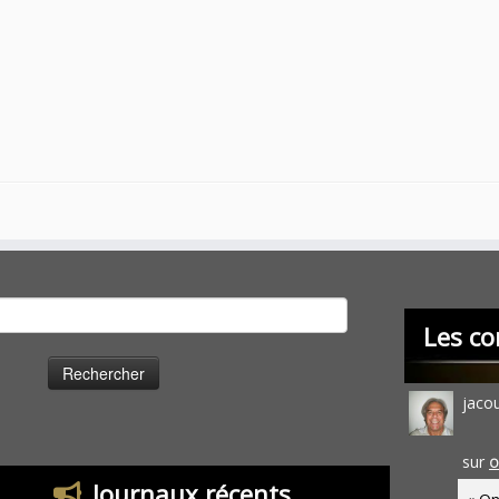
cher :
Les co
jaco
sur
O
Journaux récents