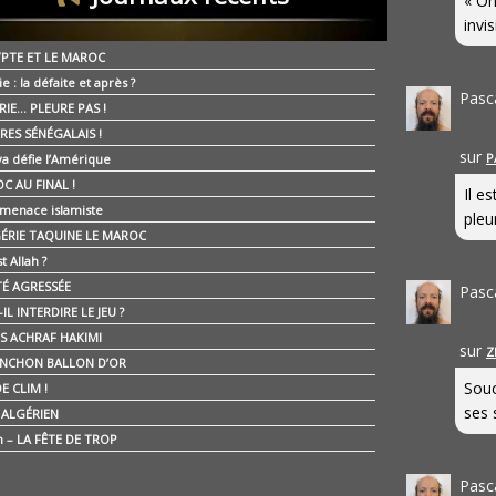
« On
invis
YPTE ET LE MAROC
ie : la défaite et après ?
Pasc
RIE… PLEURE PAS !
RES SÉNÉGALAIS !
sur
P
ya défie l’Amérique
C AU FINAL !
Il e
 menace islamiste
pleur
GÉRIE TAQUINE LE MAROC
t Allah ?
ÉTÉ AGRESSÉE
Pasc
IL INTERDIRE LE JEU ?
IS ACHRAF HAKIMI
sur
Z
NCHON BALLON D’OR
Souc
E CLIM !
ses 
É ALGÉRIEN
n – LA FÊTE DE TROP
Pasc