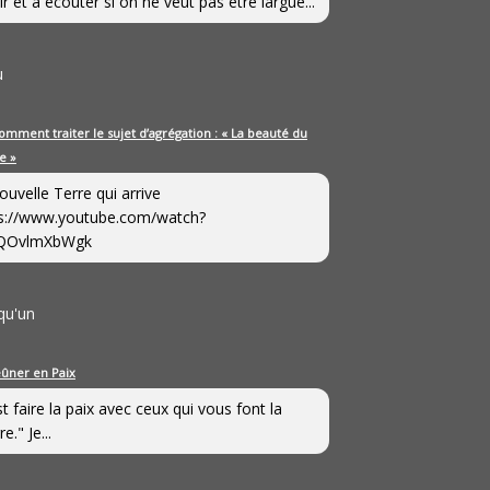
ir et à écouter si on ne veut pas être largué...
u
omment traiter le sujet d’agrégation : « La beauté du
e »
ouvelle Terre qui arrive
s://www.youtube.com/watch?
QOvlmXbWgk
qu'un
eûner en Paix
st faire la paix avec ceux qui vous font la
e." Je...