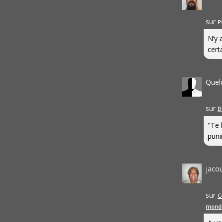
sur
P
N’y 
cert
Quel
sur
D
"Te 
punir
jaco
sur
C
mond