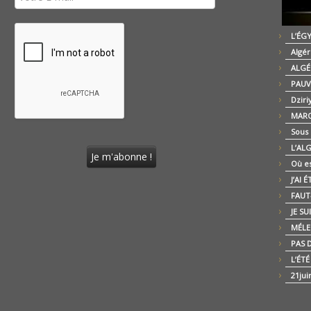
L’ÉG
Algér
ALGÉ
PAUV
Dziri
MARO
Sous
L’AL
Où es
J’AI 
FAUT-
JE SU
MÉLE
PAS D
L’ÉT
21jui