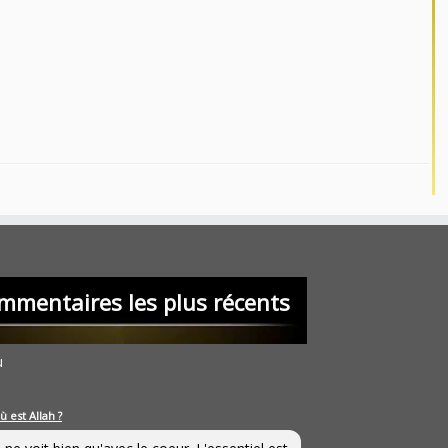
mmentaires les plus récents
u
ù est Allah ?