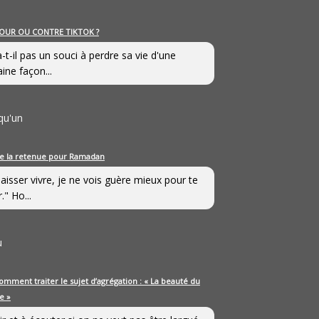
OUR OU CONTRE TIKTOK ?
a-t-il pas un souci à perdre sa vie d'une
aine façon...
qu'un
e la retenue pour Ramadan
laisser vivre, je ne vois guère mieux pour te
." Ho...
u
omment traiter le sujet d’agrégation : « La beauté du
e »