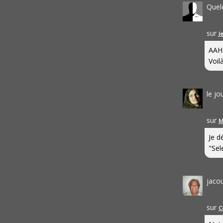
Quel
sur
J
AAH
Voilà
le j
sur
M
Je d
"Sel
jaco
sur
C