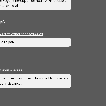
e voyage héroîque : de notre ADN double à
e ADN total...
qu'un
A PETITE VENDEUSE DE SCENARIOS
ie ta paix...
u
’AMOUR À MORT !
t toi... c'est moi - c'est l'homme ! Nous avons
connaissance...
u