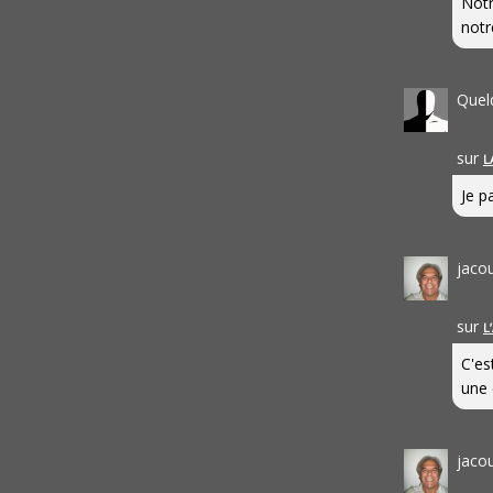
Notr
notr
Quel
sur
L
Je pa
jaco
sur
L
C'es
une 
jaco