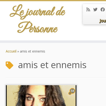
Le journal de
Jou
Personne
Passer
au
Accueil
»
amis et ennemis
contenu
amis et ennemis
54