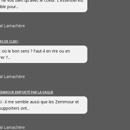
 ne voit bien qu'avec le coeur. L'essentiel est
ible pour...
al Lamachère
AS DE CLIM !
st où le bon sens ? Faut-il en rire ou en
er ?...
al Lamachère
EMMOUR EMPORTÉ PAR LA VAGUE
i : il me semble aussi que les Zemmour et
supporters ont...
al Lamachère