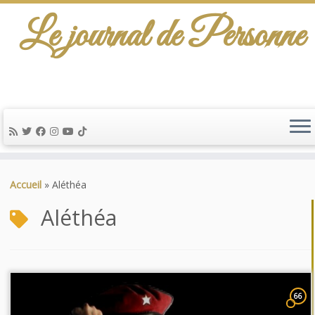
Le journal de Personne
Passer
au
Accueil
»
Aléthéa
contenu
Aléthéa
66