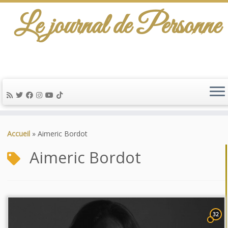
Le journal de Personne
Passer
au
Accueil
»
Aimeric Bordot
contenu
Aimeric Bordot
32