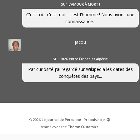
sur
L’AMOUR À MORT !
C'est toi... c'est moi - c'est l'homme ! Nous avons une
connaissance...
jacou
sur
2026 entre France et Algérie
Par curiosité j'ai regardé sur Wikipédia les dates des
conquêtes des pays...
·
© 2026
Le journal de Personne
·
Propulsé par
·
Réalisé avec the
Thème Customizr
·