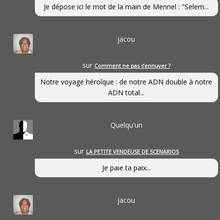
Je dépose ici le mot de la main de Mennel : "Selem...
jacou
sur
Comment ne pas s’ennuyer ?
Notre voyage héroîque : de notre ADN double à notre
ADN total...
Quelqu'un
sur
LA PETITE VENDEUSE DE SCENARIOS
Je paie ta paix...
jacou