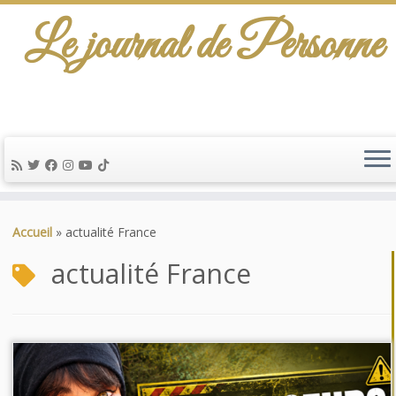
Le journal de Personne
Passer
au
Accueil
»
actualité France
contenu
actualité France