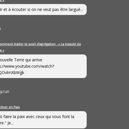
ir et à écouter si on ne veut pas être largué...
u
omment traiter le sujet d’agrégation : « La beauté du
e »
ouvelle Terre qui arrive
s://www.youtube.com/watch?
QOvlmXbWgk
qu'un
eûner en Paix
st faire la paix avec ceux qui vous font la
e." Je...