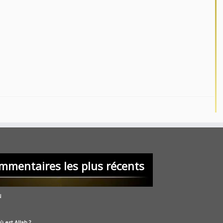
mmentaires les plus récents
u
ù est Allah ?