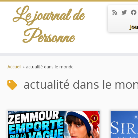
Le journal de
Jou
Personne
Passer
au
Accueil
»
actualité dans le monde
contenu
actualité dans le mo
1