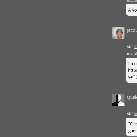
A vo
jaco
sur
C
mond
La n
http
v=T
Quel
sur
J
"C’e
guerr