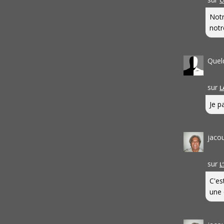
C
Notr
notr
Quel
sur
L
Je pa
jaco
sur
L
C'es
une 