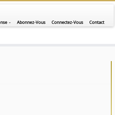
nfo-scénario pour traiter une question d'actualité…
onse
Abonnez-Vous
Connectez-Vous
Contact