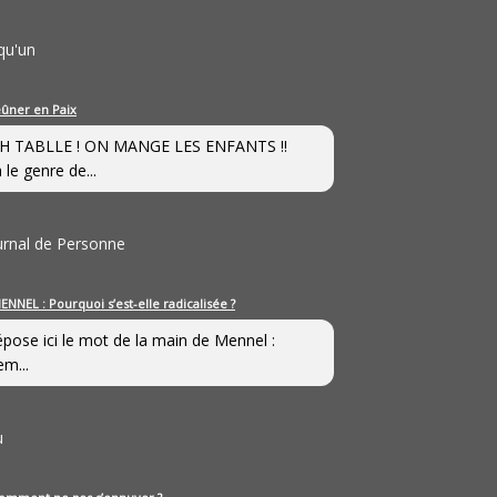
qu'un
eûner en Paix
H TABLLE ! ON MANGE LES ENFANTS !!
 le genre de...
ournal de Personne
ENNEL : Pourquoi s’est-elle radicalisée ?
épose ici le mot de la main de Mennel :
em...
u