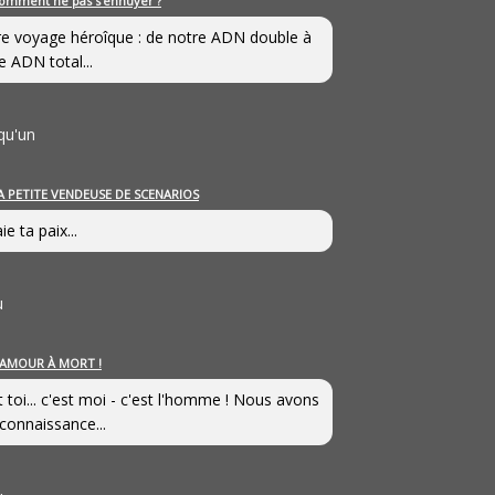
omment ne pas s’ennuyer ?
e voyage héroîque : de notre ADN double à
e ADN total...
qu'un
A PETITE VENDEUSE DE SCENARIOS
ie ta paix...
u
’AMOUR À MORT !
t toi... c'est moi - c'est l'homme ! Nous avons
connaissance...