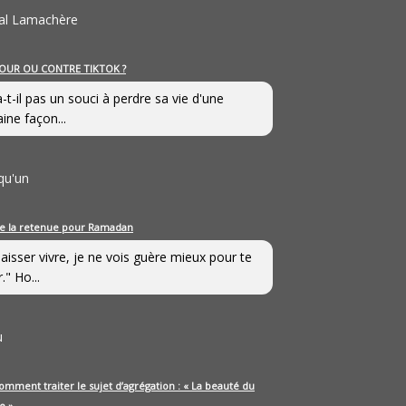
al Lamachère
OUR OU CONTRE TIKTOK ?
a-t-il pas un souci à perdre sa vie d'une
aine façon...
qu'un
e la retenue pour Ramadan
laisser vivre, je ne vois guère mieux pour te
." Ho...
u
omment traiter le sujet d’agrégation : « La beauté du
e »