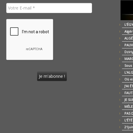
L’ÉG
Algér
ALGÉ
PAUV
Dziri
MARO
Sous
L’AL
Où es
J’AI 
FAUT-
JE SU
MÉLE
PAS D
L’ÉT
21jui