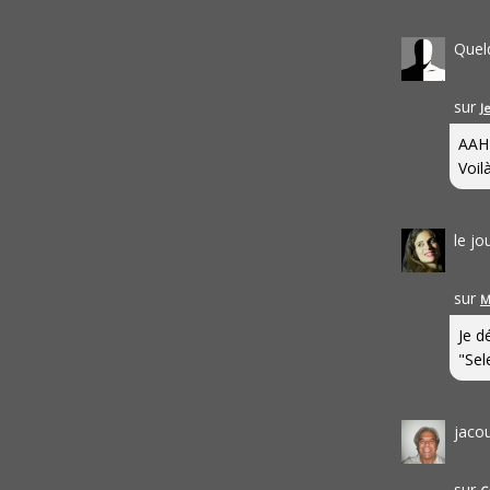
Quel
sur
J
AAH
Voilà
le j
sur
M
Je d
"Sel
jaco
sur