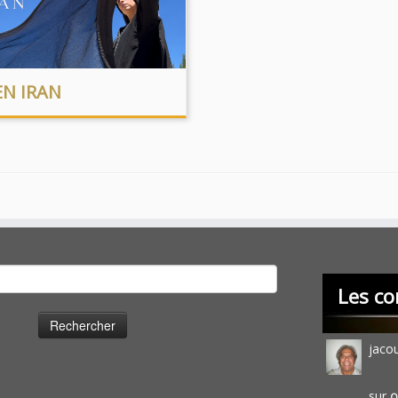
EN IRAN
cher :
Les co
jaco
sur
O