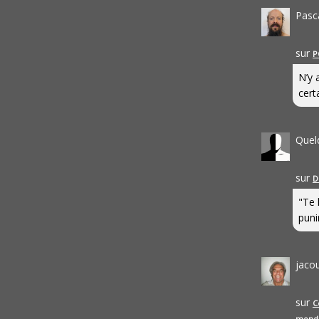
Pasc
sur
P
N’y 
cert
Quel
sur
D
"Te 
punir
jaco
sur
C
mond