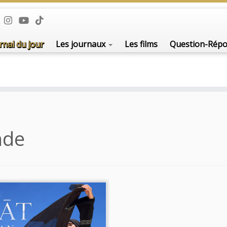
De l'i
rnal du jour
Les journaux
Les films
Question-Rép
nde