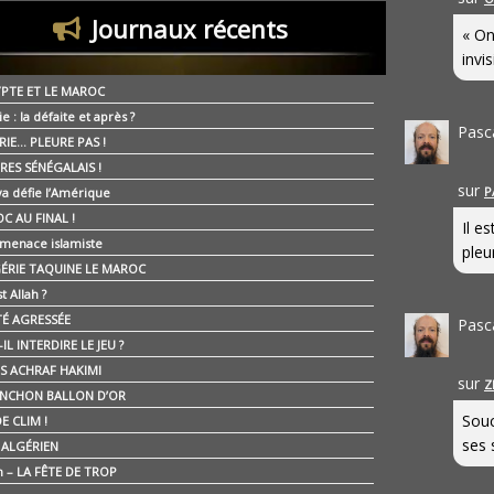
Journaux récents
« On
invis
YPTE ET LE MAROC
ie : la défaite et après ?
Pasc
RIE… PLEURE PAS !
RES SÉNÉGALAIS !
sur
P
ya défie l’Amérique
C AU FINAL !
Il e
 menace islamiste
pleur
GÉRIE TAQUINE LE MAROC
t Allah ?
ÉTÉ AGRESSÉE
Pasc
IL INTERDIRE LE JEU ?
IS ACHRAF HAKIMI
sur
Z
NCHON BALLON D’OR
Souc
E CLIM !
ses 
É ALGÉRIEN
n – LA FÊTE DE TROP