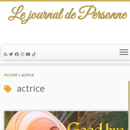
Le journal de Personne
Passer
au
Accueil
»
actrice
contenu
actrice