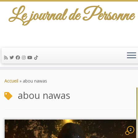
Le journal de Personne
Passer
au
Accueil
»
abou nawas
contenu
abou nawas
2