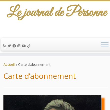
Le journal de Personne
De l'info-scénario pour traiter une question
d'actualité…
Passer
au
Accueil
»
Carte d’abonnement
contenu
Carte d’abonnement