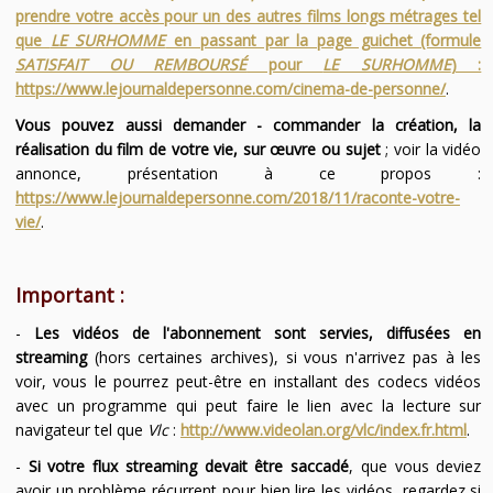
prendre votre accès pour un des autres films longs métrages tel
que
LE SURHOMME
en passant par la page guichet (formule
SATISFAIT OU REMBOURSÉ
pour
LE SURHOMME
) :
https://www.lejournaldepersonne.com/cinema-de-personne/
.
Vous pouvez aussi demander - commander la création, la
réalisation du film de votre vie, sur œuvre ou sujet
; voir la vidéo
annonce, présentation à ce propos :
https://www.lejournaldepersonne.com/2018/11/raconte-votre-
vie/
.
Important :
-
Les vidéos de l'abonnement sont servies, diffusées en
streaming
(hors certaines archives), si vous n'arrivez pas à les
voir, vous le pourrez peut-être en installant des codecs vidéos
avec un programme qui peut faire le lien avec la lecture sur
navigateur tel que
Vlc
:
http://www.videolan.org/vlc/index.fr.html
.
-
Si votre flux streaming devait être saccadé
, que vous deviez
avoir un problème récurrent pour bien lire les vidéos, regardez si