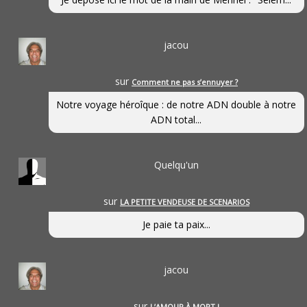
jacou
sur
Comment ne pas s’ennuyer ?
Notre voyage héroîque : de notre ADN double à notre
ADN total...
Quelqu'un
sur
LA PETITE VENDEUSE DE SCENARIOS
Je paie ta paix...
jacou
sur
L’AMOUR À MORT !