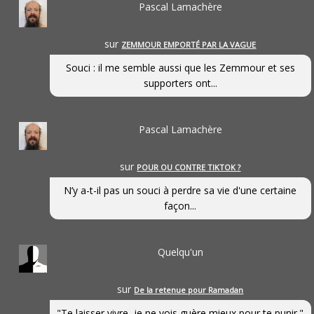
Pascal Lamachère
sur
ZEMMOUR EMPORTÉ PAR LA VAGUE
Souci : il me semble aussi que les Zemmour et ses
supporters ont...
Pascal Lamachère
sur
POUR OU CONTRE TIKTOK ?
N’y a-t-il pas un souci à perdre sa vie d'une certaine
façon...
Quelqu'un
sur
De la retenue pour Ramadan
"Te laisser vivre, je ne vois guère mieux pour te punir."