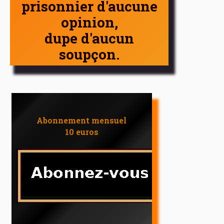
prisonnier d'aucune
opinion,
dupe d'aucun
soupçon.
Abonnement mensuel
10 euros