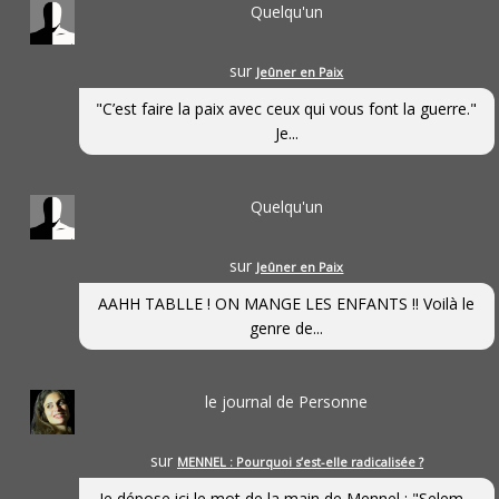
Quelqu'un
sur
Jeûner en Paix
"C’est faire la paix avec ceux qui vous font la guerre."
Je...
Quelqu'un
sur
Jeûner en Paix
AAHH TABLLE ! ON MANGE LES ENFANTS !! Voilà le
genre de...
le journal de Personne
sur
MENNEL : Pourquoi s’est-elle radicalisée ?
Je dépose ici le mot de la main de Mennel : "Selem...