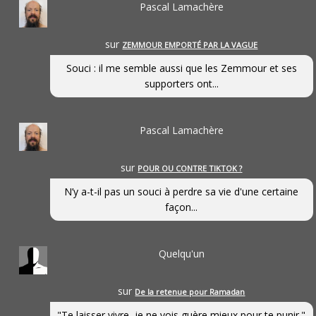
Pascal Lamachère
sur
ZEMMOUR EMPORTÉ PAR LA VAGUE
Souci : il me semble aussi que les Zemmour et ses
supporters ont...
Pascal Lamachère
sur
POUR OU CONTRE TIKTOK ?
N’y a-t-il pas un souci à perdre sa vie d'une certaine
façon...
Quelqu'un
sur
De la retenue pour Ramadan
"Te laisser vivre, je ne vois guère mieux pour te punir."