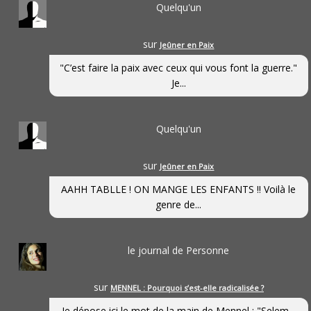
Quelqu'un
sur
Jeûner en Paix
"C’est faire la paix avec ceux qui vous font la guerre."
Je...
Quelqu'un
sur
Jeûner en Paix
AAHH TABLLE ! ON MANGE LES ENFANTS !! Voilà le
genre de...
le journal de Personne
sur
MENNEL : Pourquoi s’est-elle radicalisée ?
Je dépose ici le mot de la main de Mennel : "Selem...