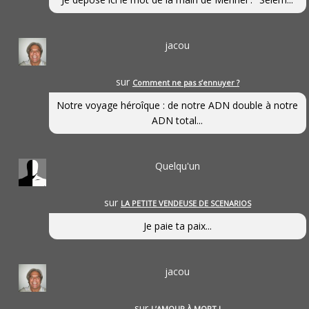
jacou
sur
Comment ne pas s’ennuyer ?
Notre voyage héroîque : de notre ADN double à notre
ADN total...
Quelqu'un
sur
LA PETITE VENDEUSE DE SCENARIOS
Je paie ta paix...
jacou
sur
L’AMOUR À MORT !