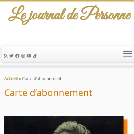
Le journal de Personne
De l'info-scénario pour traiter une question
d'actualité…
Passer
au
Accueil
»
Carte d’abonnement
contenu
Carte d’abonnement