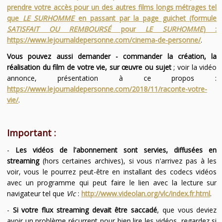
prendre votre accès pour un des autres films longs métrages tel
que
LE SURHOMME
en passant par la page guichet (formule
SATISFAIT OU REMBOURSÉ
pour
LE SURHOMME
) :
https://www.lejournaldepersonne.com/cinema-de-personne/
.
Vous pouvez aussi demander - commander la création, la
réalisation du film de votre vie, sur œuvre ou sujet
; voir la vidéo
annonce, présentation à ce propos :
https://www.lejournaldepersonne.com/2018/11/raconte-votre-
vie/
.
Important :
-
Les vidéos de l'abonnement sont servies, diffusées en
streaming
(hors certaines archives), si vous n'arrivez pas à les
voir, vous le pourrez peut-être en installant des codecs vidéos
avec un programme qui peut faire le lien avec la lecture sur
navigateur tel que
Vlc
:
http://www.videolan.org/vlc/index.fr.html
.
-
Si votre flux streaming devait être saccadé
, que vous deviez
avoir un problème récurrent pour bien lire les vidéos, regardez si