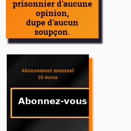
prisonnier d'aucune
opinion,
dupe d'aucun
soupçon.
Abonnement mensuel
10 euros