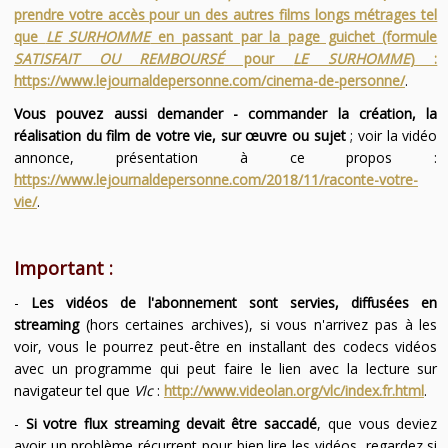
prendre votre accès pour un des autres films longs métrages tel
que
LE SURHOMME
en passant par la page guichet (formule
SATISFAIT OU REMBOURSÉ
pour
LE SURHOMME
) :
https://www.lejournaldepersonne.com/cinema-de-personne/
.
Vous pouvez aussi demander - commander la création, la
réalisation du film de votre vie, sur œuvre ou sujet
; voir la vidéo
annonce, présentation à ce propos :
https://www.lejournaldepersonne.com/2018/11/raconte-votre-
vie/
.
Important :
-
Les vidéos de l'abonnement sont servies, diffusées en
streaming
(hors certaines archives), si vous n'arrivez pas à les
voir, vous le pourrez peut-être en installant des codecs vidéos
avec un programme qui peut faire le lien avec la lecture sur
navigateur tel que
Vlc
:
http://www.videolan.org/vlc/index.fr.html
.
-
Si votre flux streaming devait être saccadé
, que vous deviez
avoir un problème récurrent pour bien lire les vidéos, regardez si