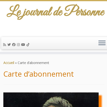
Le journal de Personne
De l'info-scénario pour traiter une question
d'actualité…
Passer
au
Accueil
»
Carte d’abonnement
contenu
Carte d’abonnement