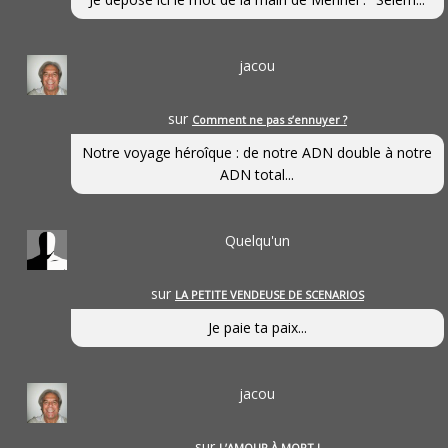
jacou
sur
Comment ne pas s’ennuyer ?
Notre voyage héroîque : de notre ADN double à notre
ADN total...
Quelqu'un
sur
LA PETITE VENDEUSE DE SCENARIOS
Je paie ta paix...
jacou
sur
L’AMOUR À MORT !