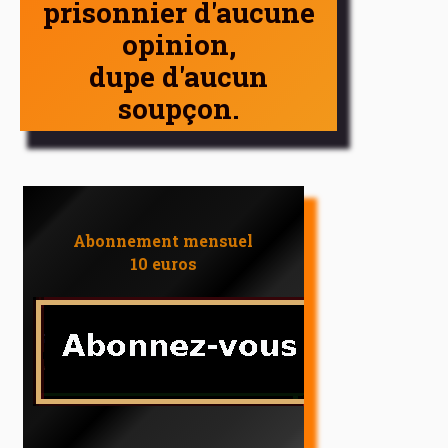
prisonnier d'aucune
opinion,
dupe d'aucun
soupçon.
Abonnement mensuel
10 euros