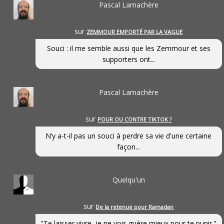
Pascal Lamachère
sur
ZEMMOUR EMPORTÉ PAR LA VAGUE
Souci : il me semble aussi que les Zemmour et ses
supporters ont...
Pascal Lamachère
sur
POUR OU CONTRE TIKTOK ?
N’y a-t-il pas un souci à perdre sa vie d'une certaine
façon...
Quelqu'un
sur
De la retenue pour Ramadan
"Te laisser vivre, je ne vois guère mieux pour te punir."