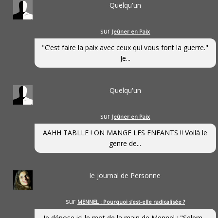
Quelqu'un
sur
Jeûner en Paix
"C’est faire la paix avec ceux qui vous font la guerre."
Je...
Quelqu'un
sur
Jeûner en Paix
AAHH TABLLE ! ON MANGE LES ENFANTS !! Voilà le
genre de...
le journal de Personne
sur
MENNEL : Pourquoi s’est-elle radicalisée ?
Je dépose ici le mot de la main de Mennel : "Selem...