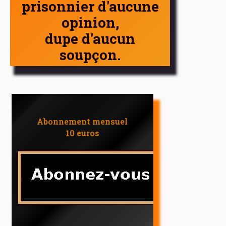
prisonnier d'aucune
opinion,
dupe d'aucun
soupçon.
Abonnement mensuel
10 euros