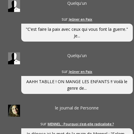
Quelqu'un
sur
Jeûner en Paix
"C’est faire la paix avec ceux qui vous font la guerre."
Je...
Quelqu'un
sur
Jeûner en Paix
AAHH TABLLE ! ON MANGE LES ENFANTS !! Voilà le
genre de...
le journal de Personne
sur
MENNEL : Pourquoi s’est-elle radicalisée ?
Je dépose ici le mot de la main de Mennel : "Selem...