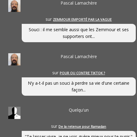
Pascal Lamachère
sur
ZEMMOUR EMPORTÉ PAR LA VAGUE
Souci : il me semble aussi que les Zemmour et ses
supporters ont...
Pascal Lamachère
sur
POUR OU CONTRE TIKTOK ?
N’y a-t-il pas un souci à perdre sa vie d'une certaine
façon...
Quelqu'un
sur
De la retenue pour Ramadan
"Te laisser vivre, je ne vois guère mieux pour te punir."