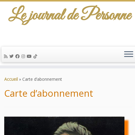
Le journal de Personne
De l'info-scénario pour traiter une question
d'actualité…
Passer
au
Accueil
»
Carte d’abonnement
contenu
Carte d’abonnement