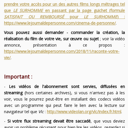
prendre votre accès pour un des autres films longs métrages tel
que
LE SURHOMME
en passant par la page guichet (formule
SATISFAIT OU REMBOURSÉ
pour
LE SURHOMME
) :
https://www.lejournaldepersonne.com/cinema-de-personne/
.
Vous pouvez aussi demander - commander la création, la
réalisation du film de votre vie, sur œuvre ou sujet
; voir la vidéo
annonce, présentation à ce propos :
https://www.lejournaldepersonne.com/2018/11/raconte-votre-
vie/
.
Important :
-
Les vidéos de l'abonnement sont servies, diffusées en
streaming
(hors certaines archives), si vous n'arrivez pas à les
voir, vous le pourrez peut-être en installant des codecs vidéos
avec un programme qui peut faire le lien avec la lecture sur
navigateur tel que
Vlc
:
http://www.videolan.org/vlc/index.fr.html
.
-
Si votre flux streaming devait être saccadé
, que vous deviez
avoir un problème récurrent pour bien lire les vidéos, regardez si