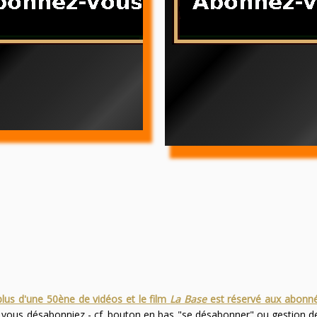
plus d'une 50ène de vidéos et le film
La Base
est réservé aux abonn
s vous désabonniez - cf. bouton en bas "se désabonner" ou gestion 