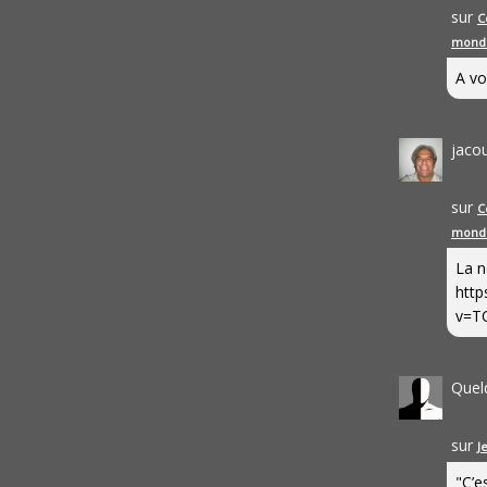
sur
C
mond
A vo
jaco
sur
C
mond
La n
http
v=T
Quel
sur
J
"C’e