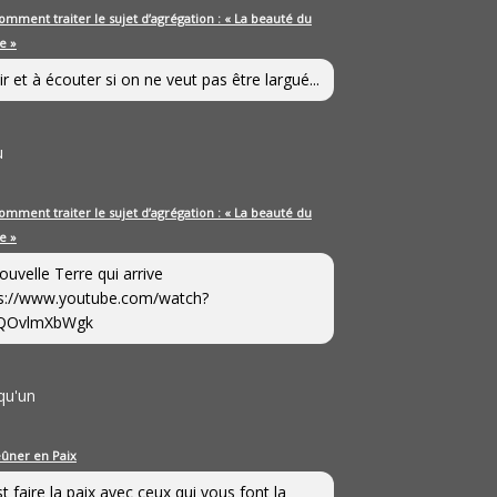
omment traiter le sujet d’agrégation : « La beauté du
e »
ir et à écouter si on ne veut pas être largué...
u
omment traiter le sujet d’agrégation : « La beauté du
e »
ouvelle Terre qui arrive
s://www.youtube.com/watch?
QOvlmXbWgk
qu'un
eûner en Paix
st faire la paix avec ceux qui vous font la