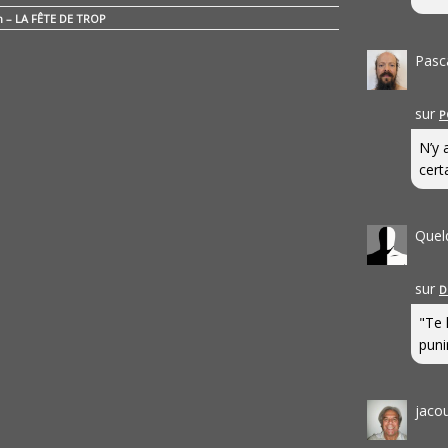
n – LA FÊTE DE TROP
Pasc
sur
P
N’y 
cert
Quel
sur
D
"Te 
punir
jaco