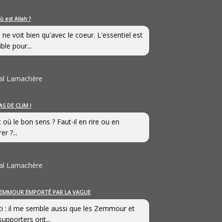
ù est Allah ?
 ne voit bien qu'avec le coeur. L'essentiel est
ible pour...
al Lamachère
AS DE CLIM !
st où le bon sens ? Faut-il en rire ou en
er ?...
al Lamachère
EMMOUR EMPORTÉ PAR LA VAGUE
i : il me semble aussi que les Zemmour et
supporters ont...