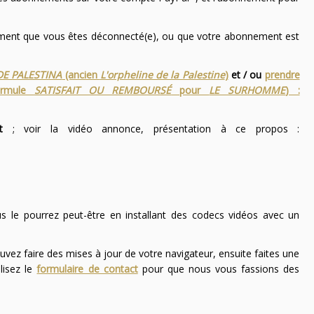
nement que vous êtes déconnecté(e), ou que votre abonnement est
DE PALESTINA
(ancien
L'orpheline de la Palestine
)
et / ou
prendre
ormule
SATISFAIT OU REMBOURSÉ
pour
LE SURHOMME
) :
t
; voir la vidéo annonce, présentation à ce propos :
ous le pourrez peut-être en installant des codecs vidéos avec un
uvez faire des mises à jour de votre navigateur, ensuite faites une
lisez le
formulaire de contact
pour que nous vous fassions des