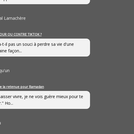
al Lamachère
OUR OU CONTRE TIKTOK ?
a-t-il pas un souci à perdre sa vie d'une
aine façon...
qu'un
e la retenue pour Ramadan
laisser vivre, je ne vois guère mieux pour te
." Ho...
u