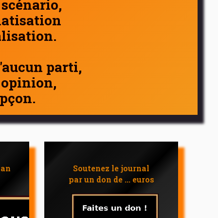
 scénario,
atisation
alisation.
d'aucun parti,
 opinion,
pçon.
 an
Soutenez le journal
par un don de ... euros