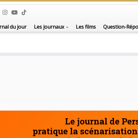
De l'i
rnal du jour
Les journaux
Les films
Question-Rép
Le journal de Pe
pratique la scénarisation 