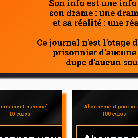
Son info est une info
son drame : une dram
et sa réalité : une ré
Ce journal n'est l'otage 
prisonnier d'aucune
dupe d'aucun sou
onnement mensuel
Abonnement pour un
10 euros
100 euros