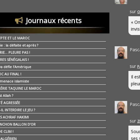
sur
O
Journaux récents
« On
invis
YPTE ET LE MAROC
ie : la défaite et après ?
Pasc
RIE… PLEURE PAS !
RES SÉNÉGALAIS !
sur
P
ya défie l’Amérique
C AU FINAL !
Il e
 menace islamiste
pleur
GÉRIE TAQUINE LE MAROC
t Allah ?
ÉTÉ AGRESSÉE
Pasc
IL INTERDIRE LE JEU ?
IS ACHRAF HAKIMI
sur
Z
NCHON BALLON D’OR
Souc
E CLIM !
ses 
É ALGÉRIEN