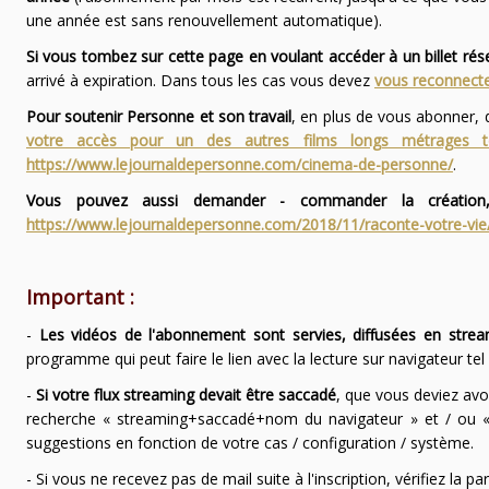
une année est sans renouvellement automatique).
Si vous tombez sur cette page en voulant accéder à un billet ré
arrivé à expiration. Dans tous les cas vous devez
vous reconnecte
Pour soutenir Personne et son travail
, en plus de vous abonner,
votre accès pour un des autres films longs métrages
https://www.lejournaldepersonne.com/cinema-de-personne/
.
Vous pouvez aussi demander - commander la création,
https://www.lejournaldepersonne.com/2018/11/raconte-votre-vie
Important :
-
Les vidéos de l'abonnement sont servies, diffusées en strea
programme qui peut faire le lien avec la lecture sur navigateur te
-
Si votre flux streaming devait être saccadé
, que vous deviez avo
recherche « streaming+saccadé+nom du navigateur » et / ou « 
suggestions en fonction de votre cas / configuration / système.
- Si vous ne recevez pas de mail suite à l'inscription, vérifiez la 