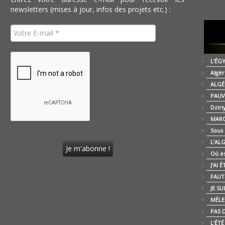
newsletters (mises à jour, infos des projets etc.) :
L’ÉG
Algér
ALGÉ
PAUV
Dziri
MARO
Sous
L’AL
Où es
J’AI 
FAUT-
JE SU
MÉLE
PAS D
L’ÉT