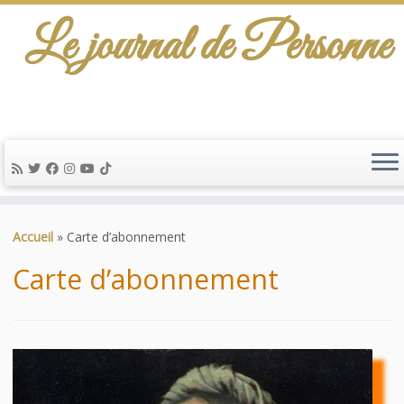
Le journal de Personne
De l'info-scénario pour traiter une question
d'actualité…
Passer
au
Accueil
»
Carte d’abonnement
contenu
Carte d’abonnement