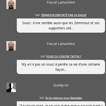
Pascal Lamachère
sur
ZEMMOUR EMPORTÉ PAR LA VAGUE
Souci : il me semble aussi que les Zemmour et ses
supporters ont...
Pascal Lamachère
sur
POUR OU CONTRE TIKTOK ?
N’y a-t-il pas un souci à perdre sa vie d'une certaine
façon...
Quelqu'un
sur
De la retenue pour Ramadan
"Te laisser vivre, je ne vois guère mieux pour te punir."