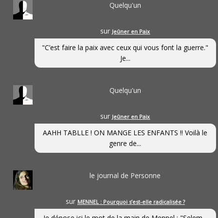
Quelqu'un
sur
Jeûner en Paix
"C’est faire la paix avec ceux qui vous font la guerre."
Je...
Quelqu'un
sur
Jeûner en Paix
AAHH TABLLE ! ON MANGE LES ENFANTS !! Voilà le
genre de...
le journal de Personne
sur
MENNEL : Pourquoi s’est-elle radicalisée ?
Je dépose ici le mot de la main de Mennel : "Selem...