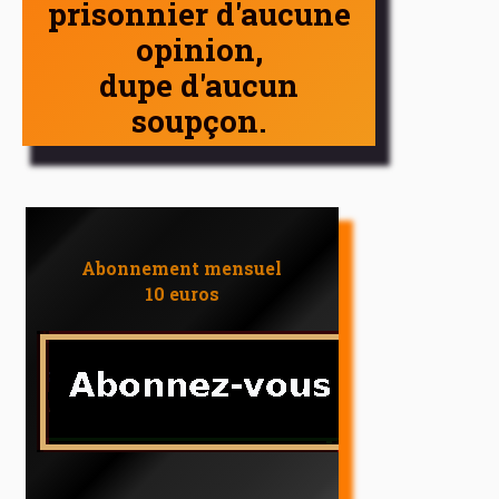
prisonnier d'aucune
opinion,
dupe d'aucun
soupçon.
Abonnement mensuel
10 euros