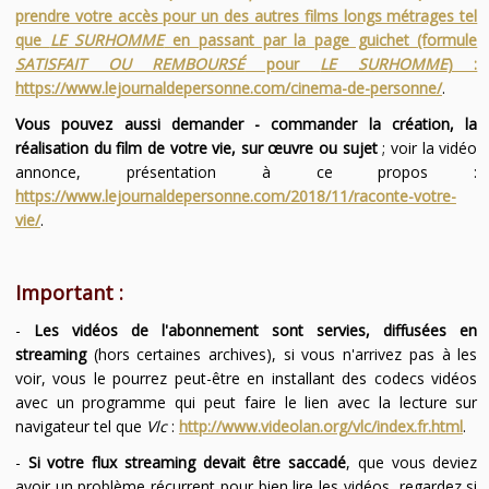
prendre votre accès pour un des autres films longs métrages tel
que
LE SURHOMME
en passant par la page guichet (formule
SATISFAIT OU REMBOURSÉ
pour
LE SURHOMME
) :
https://www.lejournaldepersonne.com/cinema-de-personne/
.
Vous pouvez aussi demander - commander la création, la
réalisation du film de votre vie, sur œuvre ou sujet
; voir la vidéo
annonce, présentation à ce propos :
https://www.lejournaldepersonne.com/2018/11/raconte-votre-
vie/
.
Important :
-
Les vidéos de l'abonnement sont servies, diffusées en
streaming
(hors certaines archives), si vous n'arrivez pas à les
voir, vous le pourrez peut-être en installant des codecs vidéos
avec un programme qui peut faire le lien avec la lecture sur
navigateur tel que
Vlc
:
http://www.videolan.org/vlc/index.fr.html
.
-
Si votre flux streaming devait être saccadé
, que vous deviez
avoir un problème récurrent pour bien lire les vidéos, regardez si