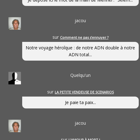
jacou
sur
Comment ne pas s’ennuyer ?
Notre voyage héroîque : de notre ADN double à notre
ADN total...
Quelqu'un
sur
LA PETITE VENDEUSE DE SCENARIOS
Je paie ta paix...
jacou
sur
L’AMOUR À MORT !