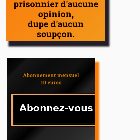
prisonnier d'aucune
opinion,
dupe d'aucun
soupçon.
Abonnement mensuel
10 euros