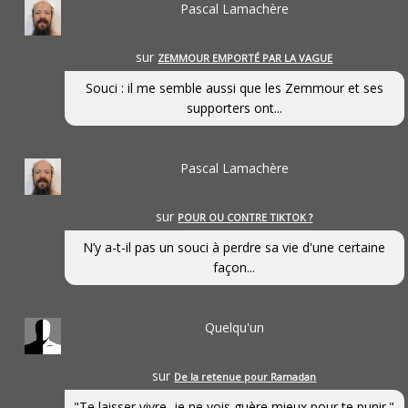
Pascal Lamachère
sur
ZEMMOUR EMPORTÉ PAR LA VAGUE
Souci : il me semble aussi que les Zemmour et ses
supporters ont...
Pascal Lamachère
sur
POUR OU CONTRE TIKTOK ?
N’y a-t-il pas un souci à perdre sa vie d'une certaine
façon...
Quelqu'un
sur
De la retenue pour Ramadan
"Te laisser vivre, je ne vois guère mieux pour te punir."