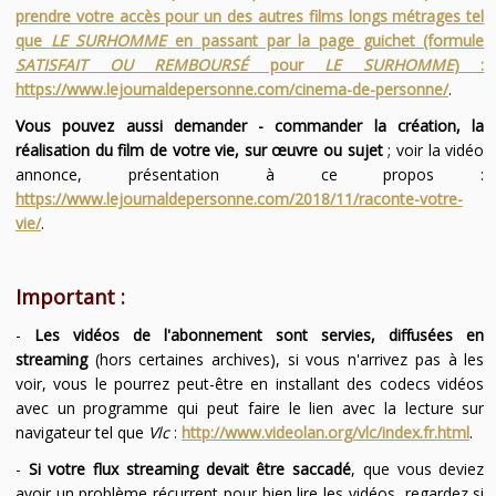
prendre votre accès pour un des autres films longs métrages tel
que
LE SURHOMME
en passant par la page guichet (formule
SATISFAIT OU REMBOURSÉ
pour
LE SURHOMME
) :
https://www.lejournaldepersonne.com/cinema-de-personne/
.
Vous pouvez aussi demander - commander la création, la
réalisation du film de votre vie, sur œuvre ou sujet
; voir la vidéo
annonce, présentation à ce propos :
https://www.lejournaldepersonne.com/2018/11/raconte-votre-
vie/
.
Important :
-
Les vidéos de l'abonnement sont servies, diffusées en
streaming
(hors certaines archives), si vous n'arrivez pas à les
voir, vous le pourrez peut-être en installant des codecs vidéos
avec un programme qui peut faire le lien avec la lecture sur
navigateur tel que
Vlc
:
http://www.videolan.org/vlc/index.fr.html
.
-
Si votre flux streaming devait être saccadé
, que vous deviez
avoir un problème récurrent pour bien lire les vidéos, regardez si