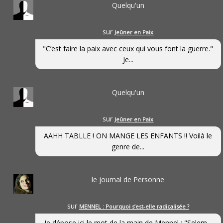
Quelqu'un
sur
Jeûner en Paix
"C’est faire la paix avec ceux qui vous font la guerre."
Je...
Quelqu'un
sur
Jeûner en Paix
AAHH TABLLE ! ON MANGE LES ENFANTS !! Voilà le
genre de...
le journal de Personne
sur
MENNEL : Pourquoi s’est-elle radicalisée ?
Je dépose ici le mot de la main de Mennel : "Selem...