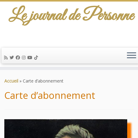
Le journal de Personne
De l'info-scénario pour traiter une question
d'actualité…
Passer
au
Accueil
»
Carte d’abonnement
contenu
Carte d’abonnement