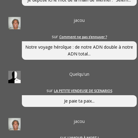
jacou
sur
Comment ne pas s’ennuyer ?
Notre voyage héroîque : de notre ADN double à notre
ADN total...
Quelqu'un
sur
LA PETITE VENDEUSE DE SCENARIOS
Je paie ta paix...
jacou
sur
L’AMOUR À MORT !