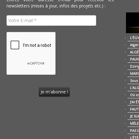
newsletters (mises à jour, infos des projets etc.) :
L’ÉG
Algér
ALGÉ
PAUV
Dziri
MARO
Sous
L’AL
Où es
J’AI 
FAUT-
JE SU
MÉLE
PAS D
L’ÉT