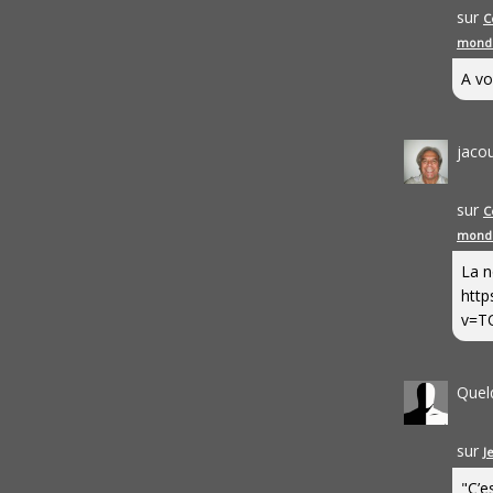
sur
C
mond
A vo
jaco
sur
C
mond
La n
http
v=T
Quel
sur
J
"C’e