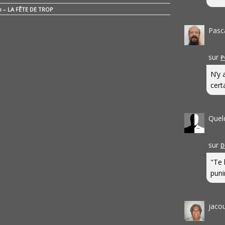
n – LA FÊTE DE TROP
Pasc
sur
P
N’y 
cert
Quel
sur
D
"Te 
punir
jaco