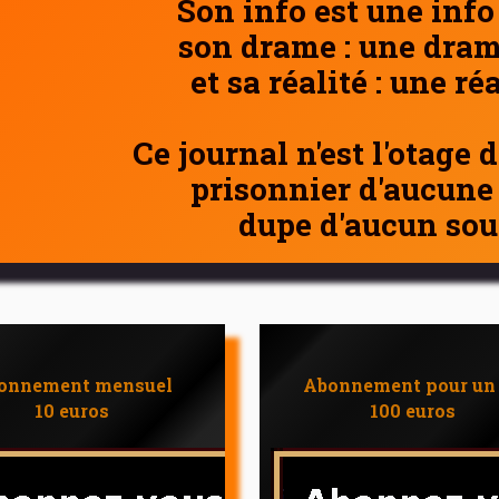
Son info est une info
son drame : une dram
et sa réalité : une ré
Ce journal n'est l'otage 
prisonnier d'aucune
dupe d'aucun sou
onnement mensuel
Abonnement pour un
10 euros
100 euros