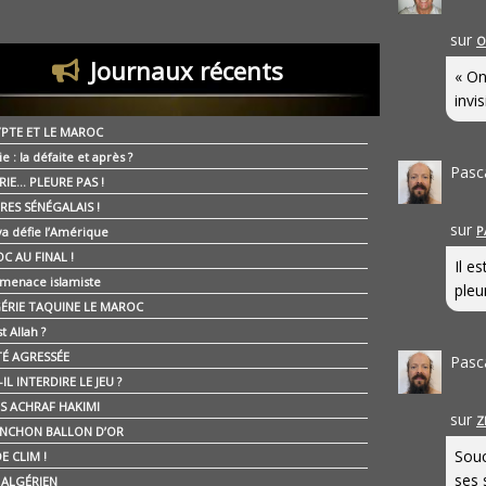
sur
O
Journaux récents
« On
invis
YPTE ET LE MAROC
ie : la défaite et après ?
Pasc
RIE… PLEURE PAS !
RES SÉNÉGALAIS !
sur
P
ya défie l’Amérique
C AU FINAL !
Il e
 menace islamiste
pleur
GÉRIE TAQUINE LE MAROC
t Allah ?
ÉTÉ AGRESSÉE
Pasc
IL INTERDIRE LE JEU ?
IS ACHRAF HAKIMI
sur
Z
NCHON BALLON D’OR
Souc
E CLIM !
ses 
É ALGÉRIEN