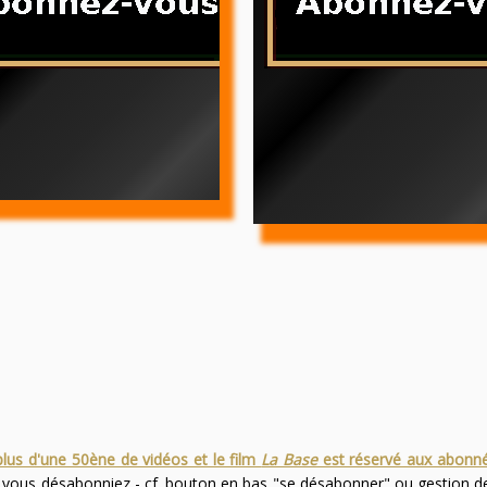
plus d'une 50ène de vidéos et le film
La Base
est réservé aux abonn
s vous désabonniez - cf. bouton en bas "se désabonner" ou gestion 