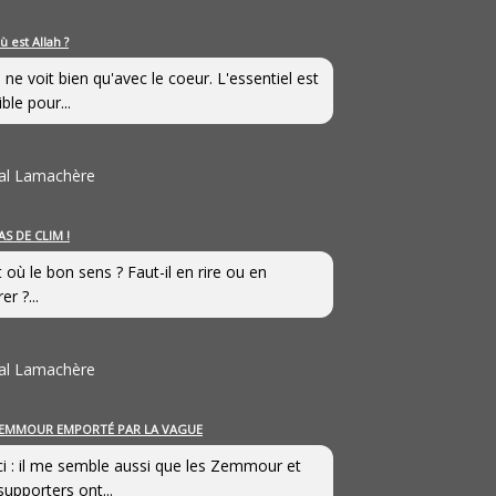
ù est Allah ?
 ne voit bien qu'avec le coeur. L'essentiel est
ible pour...
al Lamachère
AS DE CLIM !
st où le bon sens ? Faut-il en rire ou en
er ?...
al Lamachère
EMMOUR EMPORTÉ PAR LA VAGUE
i : il me semble aussi que les Zemmour et
supporters ont...