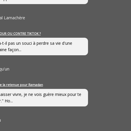
al Lamachère
OUR OU CONTRE TIKTOK ?
a-t-il pas un souci à perdre sa vie d'une
aine façon...
qu'un
e la retenue pour Ramadan
laisser vivre, je ne vois guère mieux pour te
." Ho...
u