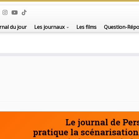
De l'i
rnal du jour
Les journaux
Les films
Question-Rép
Le journal de Pe
pratique la scénarisation 