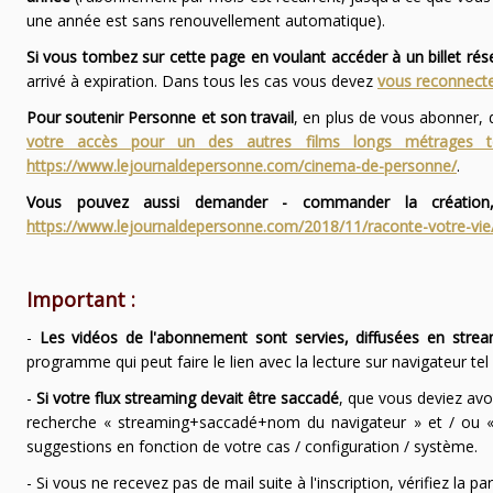
une année est sans renouvellement automatique).
Si vous tombez sur cette page en voulant accéder à un billet ré
arrivé à expiration. Dans tous les cas vous devez
vous reconnecte
Pour soutenir Personne et son travail
, en plus de vous abonner,
votre accès pour un des autres films longs métrages
https://www.lejournaldepersonne.com/cinema-de-personne/
.
Vous pouvez aussi demander - commander la création,
https://www.lejournaldepersonne.com/2018/11/raconte-votre-vie
Important :
-
Les vidéos de l'abonnement sont servies, diffusées en strea
programme qui peut faire le lien avec la lecture sur navigateur te
-
Si votre flux streaming devait être saccadé
, que vous deviez avo
recherche « streaming+saccadé+nom du navigateur » et / ou « 
suggestions en fonction de votre cas / configuration / système.
- Si vous ne recevez pas de mail suite à l'inscription, vérifiez la 