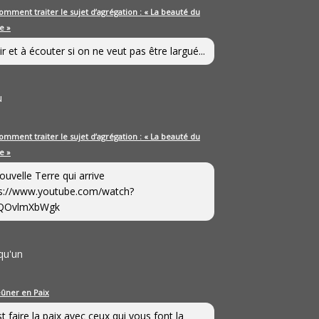
omment traiter le sujet d’agrégation : « La beauté du
e »
ir et à écouter si on ne veut pas être largué...
u
omment traiter le sujet d’agrégation : « La beauté du
e »
ouvelle Terre qui arrive
s://www.youtube.com/watch?
QOvlmXbWgk
qu'un
eûner en Paix
st faire la paix avec ceux qui vous font la