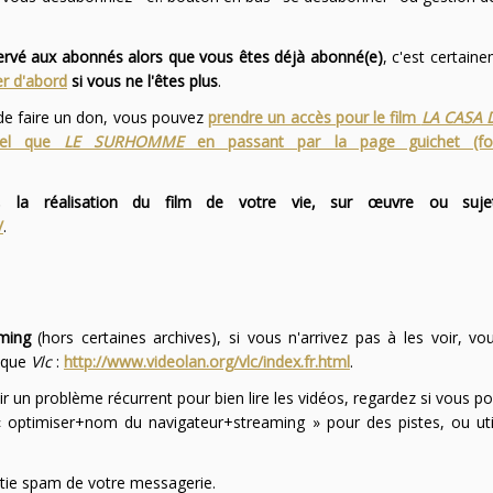
servé aux abonnés alors que vous êtes déjà abonné(e)
, c'est certai
r d'abord
si vous ne l'êtes plus
.
 de faire un don, vous pouvez
prendre un accès pour le film
LA CASA 
 tel que
LE SURHOMME
en passant par la page guichet (f
 la réalisation du film de votre vie, sur œuvre ou suje
/
.
ming
(hors certaines archives), si vous n'arrivez pas à les voir, v
l que
Vlc
:
http://www.videolan.org/vlc/index.fr.html
.
ir un problème récurrent pour bien lire les vidéos, regardez si vous po
optimiser+nom du navigateur+streaming » pour des pistes, ou uti
partie spam de votre messagerie.