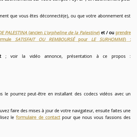
nement que vous êtes déconnecté(e), ou que votre abonnement est
DE PALESTINA
(ancien
L'orpheline de la Palestine
)
et / ou
prendre
ormule
SATISFAIT OU REMBOURSÉ
pour
LE SURHOMME
) :
t
; voir la vidéo annonce, présentation à ce propos :
ous le pourrez peut-être en installant des codecs vidéos avec un
uvez faire des mises à jour de votre navigateur, ensuite faites une
lisez le
formulaire de contact
pour que nous vous fassions des