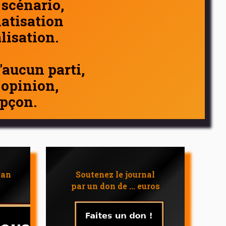
 scénario,
atisation
alisation.
d'aucun parti,
 opinion,
pçon.
 an
Soutenez le journal
par un don de ... euros